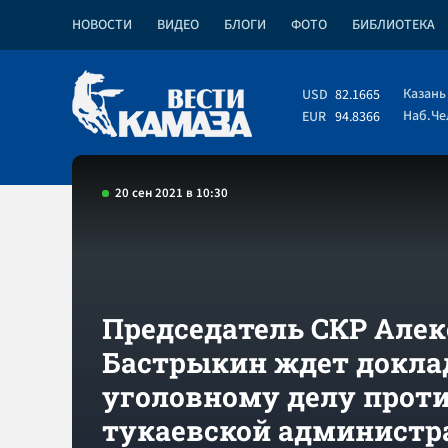
НОВОСТИ
ВИДЕО
БЛОГИ
ФОТО
БИБЛИОТЕКА
Казань
USD
82.1665
Наб.Ч
EUR
94.8366
20 сен 2021 в 10:30
Председатель СКР Але
Бастрыкин ждет докла
уголовному делу прот
тукаевской администр