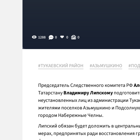
1288
0
0
0
#ТУКАЕВСКИЙ РАЙОН
#АЗЬМУШКИНО
#ПО
Председатель Следственного комитета РФ
Ал
Татарстану
Владимиру Липскому
подготовит
неустановленных лиц из администрации Тука
жителями поселков Азьмушкино и Подсолнухи
городом Набережные Челны.
Липский обязан будет доложить в центральн
мерах, предпринятых ради восстановления г