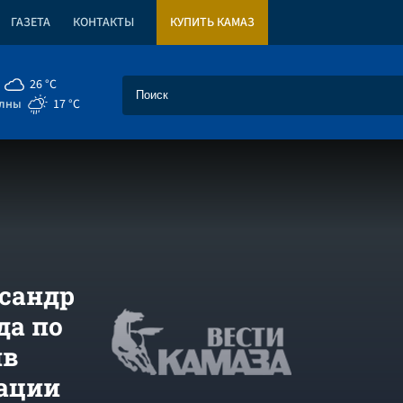
ГАЗЕТА
КОНТАКТЫ
КУПИТЬ КАМАЗ
26 °C
елны
17 °C
ксандр
да по
ив
ации