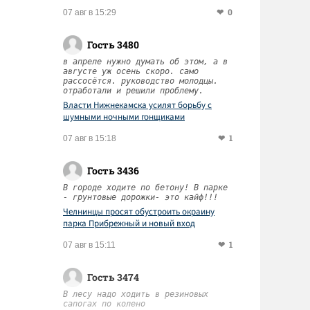
0
07 авг в 15:29
Гость 3480
в апреле нужно думать об этом, а в
августе уж осень скоро. само
рассосётся. руководство молодцы.
отработали и решили проблему.
Власти Нижнекамска усилят борьбу с
шумными ночными гонщиками
1
07 авг в 15:18
Гость 3436
В городе ходите по бетону! В парке
- грунтовые дорожки- это кайф!!!
Челнинцы просят обустроить окраину
парка Прибрежный и новый вход
1
07 авг в 15:11
Гость 3474
В лесу надо ходить в резиновых
сапогах по колено