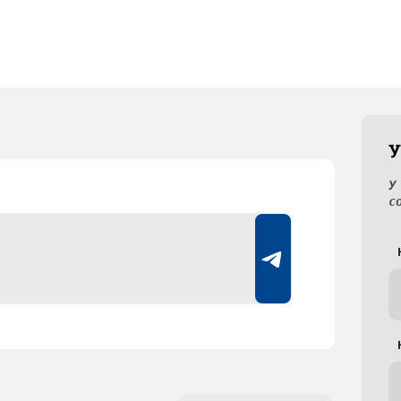
У
У
с