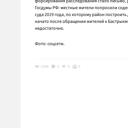
форсирования расследования стало письмо,
Госдумы РФ: местные жители попросили сод
суда 2019 года, по которому район построить
начато после обращения жителей к Бастрыкин
недостаточно.
Фото: соцсети.
1288
0
0
0