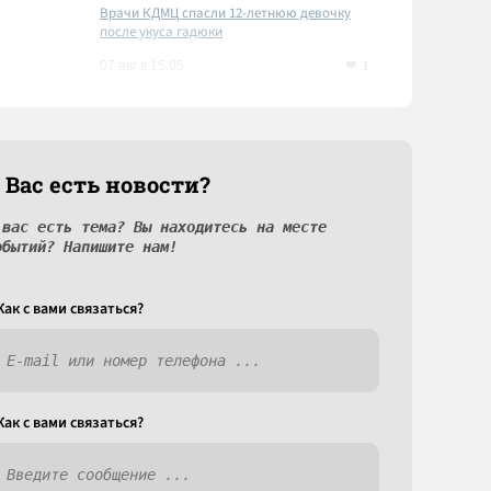
Врачи КДМЦ спасли 12-летнюю девочку
после укуса гадюки
1
07 авг в 15:05
 Вас есть новости?
 вас есть тема? Вы находитесь на месте
обытий? Напишите нам!
Как c вами связаться?
Как c вами связаться?