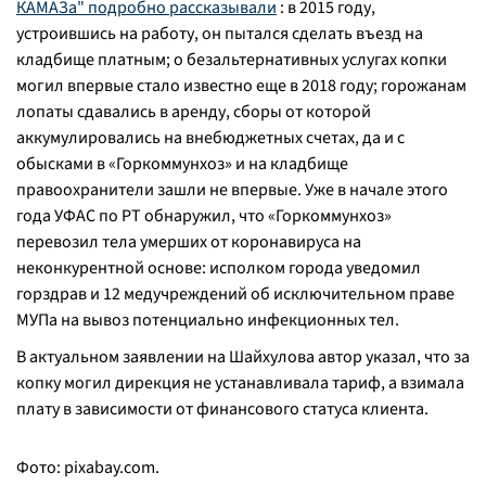
КАМАЗа" подробно рассказывали
: в 2015 году,
устроившись на работу, он пытался сделать въезд на
кладбище платным; о безальтернативных услугах копки
могил впервые стало известно еще в 2018 году; горожанам
лопаты сдавались в аренду, сборы от которой
аккумулировались на внебюджетных счетах, да и с
обысками в «Горкоммунхоз» и на кладбище
правоохранители зашли не впервые. Уже в начале этого
года УФАС по РТ обнаружил, что «Горкоммунхоз»
перевозил тела умерших от коронавируса на
неконкурентной основе: исполком города уведомил
горздрав и 12 медучреждений об исключительном праве
МУПа на вывоз потенциально инфекционных тел.
В актуальном заявлении на Шайхулова автор указал, что за
копку могил дирекция не устанавливала тариф, а взимала
плату в зависимости от финансового статуса клиента.
Фото: pixabay.com.