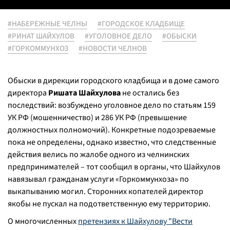
#НАБЕРЕЖНЫЕ ЧЕЛНЫ
#ГОРОДСКОЕ КЛАДБИЩЕ
#РИНАТ ШАЙХУЛОВ
#УГОЛОВНОЕ ДЕЛО
#ОБЫСКИ
#ГОРКОММУНХОЗ
#НОВОСТИ ЧЕЛНОВ
Обыски в дирекции городского кладбища и в доме самого
директора
Ришата Шайхулова
не остались без
последствий: возбуждено уголовное дело по статьям 159
УК РФ (мошенничество) и 286 УК РФ (превышение
должностных полномочий). Конкретные подозреваемые
пока не определены, однако известно, что следственные
действия велись по жалобе одного из челнинских
предпринимателей – тот сообщил в органы, что Шайхулов
навязывал гражданам услуги «Горкоммунхоза» по
выкапыванию могил. Сторонних копателей директор
якобы не пускал на подответственную ему территорию.
О многочисленных
претензиях к Шайхулову "Вести