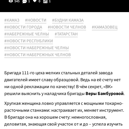
545
1
0
1
#КАМАЗ
#НОВОСТИ
#БУДНИ КАМАЗА
#НОВОСТИ ГОРОДА
#НОВОСТИ ЧЕЛНОВ
#КАМАЗОВЕЦ
#НАБЕРЕЖНЫЕ ЧЕЛНЫ
#ТАТАРСТАН
#НОВОСТИ РЕСПУБЛИКИ
#НОВОСТИ НАБЕРЕЖНЫЕ ЧЕЛНЫ
#НОВОСТИ НАБЕРЕЖНЫХ ЧЕЛНОВ
Бригада 111-го цеха мелких стальных деталей завода
двигателей имеет славу образцовой. Ведь на её счету нет
ни одной рекламации по качеству! В чём секрет, «ВК»
решили выяснить у наладчика бригады
Веры Бамбуровой
.
Хрупкая женщина ловко управляется с мощными токарно-
расточными станками: настраивает их, меняет инструмент.
В бригаде она на хорошем счету: немногословная,
деловитая, знающая свой участок от и до – успела изучить