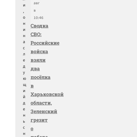
авг
и
в
,
о
10:46
н
Сводка
и
СВО:
н
а
Российские
с
войска
л
взяли
е
д
два
у
посёлка
ю
щ
в
и
Харьковской
й
области,
д
е
Зеленский
н
грезит
ь
с
о
н
победе