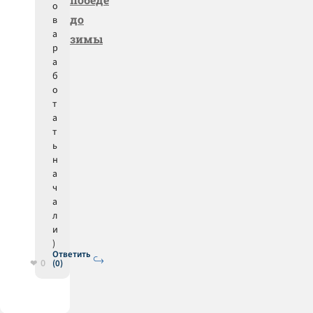
о
до
в
а
зимы
р
а
б
о
т
а
т
ь
н
а
ч
а
л
и
)
Ответить
0
(0)