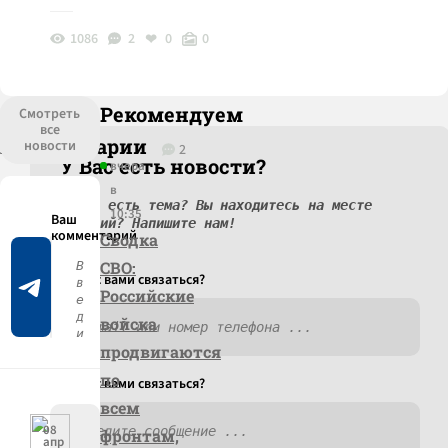
1086
2
0
0
Рекомендуем
Смотреть
все
Комментарии
новости
2
У Вас есть новости?
вчера
в
У вас есть тема? Вы находитесь на месте
10:35
событий? Напишите нам!
Сводка
СВО:
Как c вами связаться?
Российские
войска
продвигаются
по
Как c вами связаться?
всем
08
фронтам,
апр