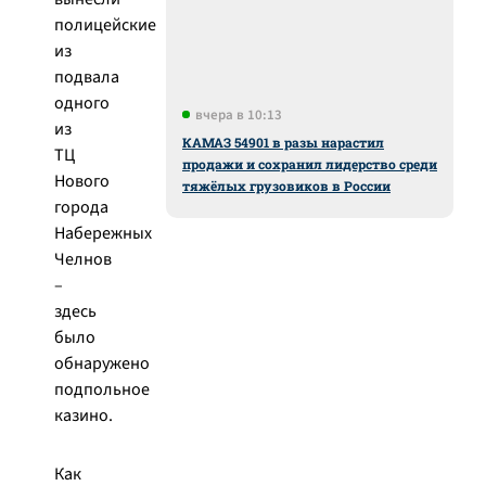
полицейские
из
подвала
одного
вчера в 10:13
из
КАМАЗ 54901 в разы нарастил
ТЦ
продажи и сохранил лидерство среди
Нового
тяжёлых грузовиков в России
города
Набережных
Челнов
–
здесь
было
обнаружено
подпольное
казино.
Как