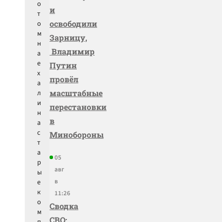
о
и
т
освободили
о
м
Зарницу,
н
Владимир
а
е
Путин
х
провёл
а
масштабные
л
и
перестановки
н
в
а
с
Минобороны
т
а
05
р
авг
ы
в
е
к
11:26
о
Сводка
м
СВО: