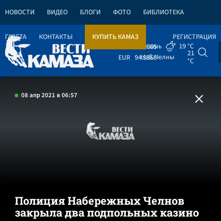
НОВОСТИ
ВИДЕО
БЛОГИ
ФОТО
БИБЛИОТЕКА
ГАЗЕТА
КОНТАКТЫ
КУПИТЬ КАМАЗ
РЕГИСТРАЦИЯ
Казань
19 °C
USD
82.1665
21
Наб.Челны
EUR
94.8366
°C
08 апр 2021 в 06:57
Полиция Набережных Челнов
закрыла два подпольных казино