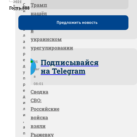
2021
Трамп
С
в
Гость 888
12:21
н
нашёл
а
прогресс
Предложить новость
ч
а
в
л
украинском
а
урегулировании
п
р
е
Подписывайся
06
д
на Telegram
авг
у
в
п
08:01
р
е
Сводка
д
СВО:
и
Российские
л
и
войска
,
взяли
а
п
Рыжевку