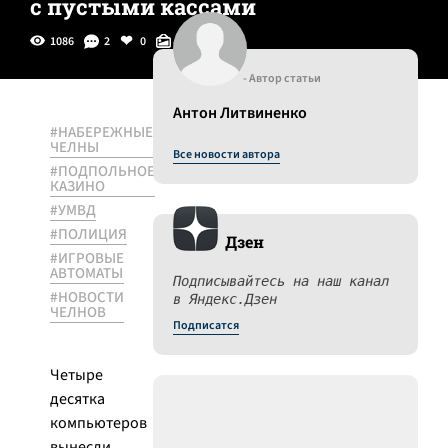
с пустыми кассами
1086
2
0
0
- Автор статьи
Антон Литвиненко
#НАБЕРЕЖНЫЕ
ЧЕЛНЫ
Все новости автора
#ПОДПОЛЬНОЕ
КАЗИНО
#УМВД
#ПОЛИЦИЯ
Дзен
#ИГРОВЫЕ
АВТОМАТЫ
Подписывайтесь на наш канал
#НОВОСТИ
в Яндекс.Дзен
ЧЕЛНОВ
Подписатся
Четыре
десятка
компьютеров
вынесли