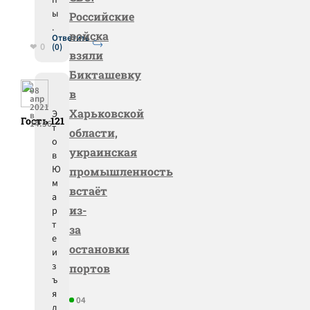
п
ы
Российские
.
войска
Ответить
0
(0)
взяли
Бикташевку
08
в
апр
2021
Харьковской
Э
в
Гость 121
14:56
т
области,
о
украинская
в
Ю
промышленность
м
встаёт
а
из-
р
т
за
е
остановки
и
з
портов
ъ
я
04
л