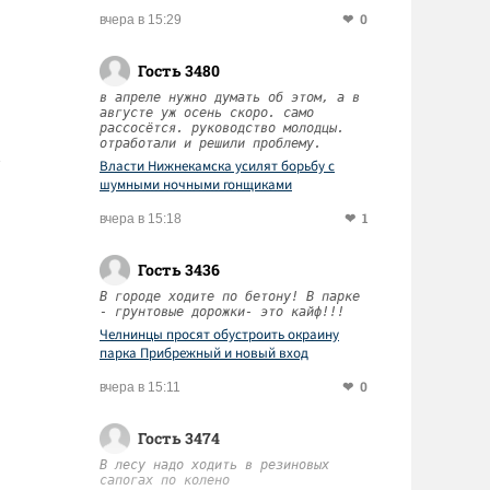
0
вчера в 15:29
Гость 3480
в апреле нужно думать об этом, а в
августе уж осень скоро. само
рассосётся. руководство молодцы.
отработали и решили проблему.
Власти Нижнекамска усилят борьбу с
шумными ночными гонщиками
1
вчера в 15:18
Гость 3436
В городе ходите по бетону! В парке
- грунтовые дорожки- это кайф!!!
Челнинцы просят обустроить окраину
парка Прибрежный и новый вход
0
вчера в 15:11
Гость 3474
В лесу надо ходить в резиновых
сапогах по колено