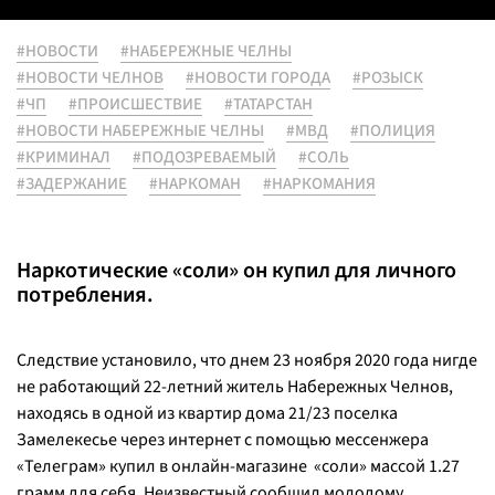
#НОВОСТИ
#НАБЕРЕЖНЫЕ ЧЕЛНЫ
#НОВОСТИ ЧЕЛНОВ
#НОВОСТИ ГОРОДА
#РОЗЫСК
#ЧП
#ПРОИСШЕСТВИЕ
#ТАТАРСТАН
#НОВОСТИ НАБЕРЕЖНЫЕ ЧЕЛНЫ
#МВД
#ПОЛИЦИЯ
#КРИМИНАЛ
#ПОДОЗРЕВАЕМЫЙ
#СОЛЬ
#ЗАДЕРЖАНИЕ
#НАРКОМАН
#НАРКОМАНИЯ
Наркотические «соли» он купил для личного
потребления.
Следствие установило, что днем 23 ноября 2020 года нигде
не работающий 22-летний житель Набережных Челнов,
находясь в одной из квартир дома 21/23 поселка
Замелекесье через интернет с помощью мессенжера
«Телеграм» купил в онлайн-магазине «соли» массой 1.27
грамм для себя. Неизвестный сообщил молодому