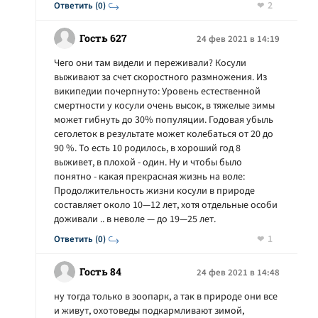
2
Ответить (0)
Гость 627
24 фев 2021 в 14:19
Чего они там видели и переживали? Косули
выживают за счет скоростного размножения. Из
википедии почерпнуто: Уровень естественной
смертности у косули очень высок, в тяжелые зимы
может гибнуть до 30% популяции. Годовая убыль
сеголеток в результате может колебаться от 20 до
90 %. То есть 10 родилось, в хороший год 8
выживет, в плохой - один. Ну и чтобы было
понятно - какая прекрасная жизнь на воле:
Продолжительность жизни косули в природе
составляет около 10—12 лет, хотя отдельные особи
доживали .. в неволе — до 19—25 лет.
1
Ответить (0)
Гость 84
24 фев 2021 в 14:48
ну тогда только в зоопарк, а так в природе они все
и живут, охотоведы подкармливают зимой,