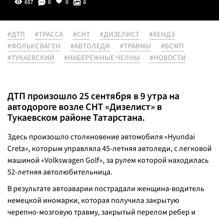
657
0
0
6
#ДТП
#ТРАССА
#СНТ
#ДИЗЕЛИСТ
#ХЕНДЭ
#ФОЛЬКСВАГЕН
#АВТОЛЕДИ
#ТРАВМЫ
#БСМП
#ТУКАЕВСКИЙ
#НАБЕРЕЖНЫЕ ЧЕЛНЫ
#НОВОСТИ
ДТП произошло 25 сентября в 9 утра на
автодороге возле СНТ «Дизелист» в
Тукаевском районе Татарстана.
Здесь произошло столкновение автомобиля «Hyundai
Creta», которым управляла 45-летняя автоледи, с легковой
машиной «Volkswagen Golf», за рулем которой находилась
52-летняя автолюбительница.
В результате автоаварии пострадали женщина-водитель
немецкой иномарки, которая получила закрытую
черепно-мозговую травму, закрытый перелом ребер и