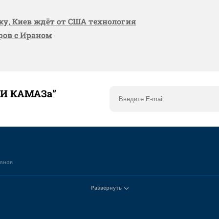
вку, Киев ждёт от США технология
оров с Ираном
ТИ КАМАЗа”
елнов
Развернуть