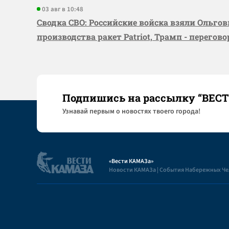
03 авг в 10:48
Сводка СВО: Российские войска взяли Ольго
производства ракет Patriot, Трамп - перегов
Подпишись на рассылку “ВЕС
Узнaвай первым о новостях твоего города!
«Вести КАМАЗа»
Новости КАМАЗа | События Набережных Ч
Полезная информация