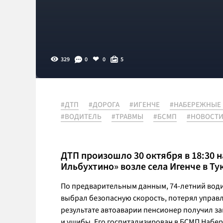
329
0
0
5
#ДТП
#ДОРОГА
#ИГЕНЧЕ
#НАБЕРЕЖНЫЕ
#ВОДИТЕЛЬ
#ТРАВМЫ
#БСМП
#НОВОСТ
ДТП произошло 30 октября в 18:30 
Ильбухтино» возле села Игенче в Ту
По предварительным данным, 74-летний водит
выбрал безопасную скорость, потерял управл
результате автоаварии пенсионер получил за
и ушибы. Его госпитализирован в БСМП Набе