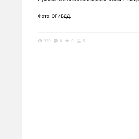
Фото: ОГИБДД.
329
0
0
5