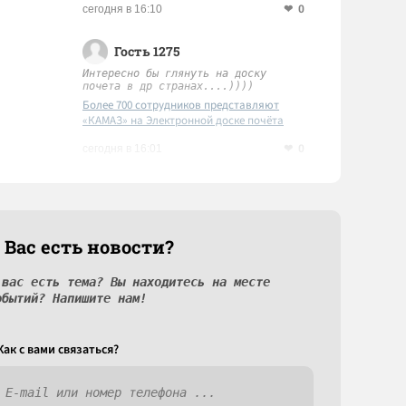
0
сегодня в 16:10
Гость 1275
Интересно бы глянуть на доску
почета в др странах....))))
Более 700 сотрудников представляют
«КАМАЗ» на Электронной доске почёта
Татарстана
0
сегодня в 16:01
 Вас есть новости?
 вас есть тема? Вы находитесь на месте
обытий? Напишите нам!
Как c вами связаться?