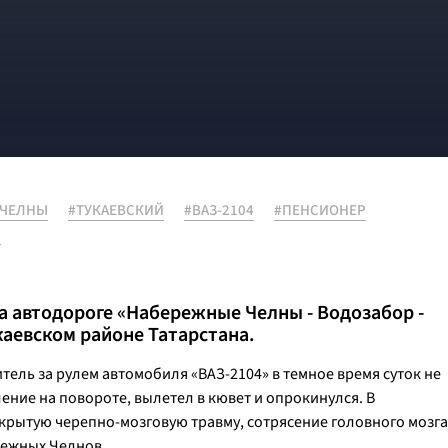
 ЧЕЛНЫ
#ТУКАЕВСКИЙ
#ВАЗ-2104
#ПЕНСИОНЕР
И
на автодороге «Набережные Челны - Водозабор -
каевском районе Татарстана.
ель за рулем автомобиля «ВАЗ-2104» в темное время суток не
ение на повороте, вылетел в кювет и опрокинулся. В
крытую черепно-мозговую травму, сотрясение головного мозга
режных Челнов.