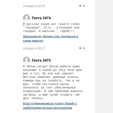
0
сегодня в 16:25
Гость 3474
В русском языке нет такого слова
"тонувшая". Есть - утонувшая или
тонущая. А мальчик - герой!!!
Школьник из Челнов спас тонувшую в
озере девочку
0
сегодня в 16:17
Гость 3473
А Челны когда? После работы прям
начинают и порой до часу ночи шум,
рев и гул. Ну или как вариант
жесткие лежачие, шумовые полосы,
камеры как на скорость, так и на
шум, чтобы постоянно казну
пополнять за счет обеспеченных
владельцев. В чем проблема выехать
загород, а еще лучше создать там
дрэг-полосу.
Власти Нижнекамска усилят борьбу с
любителями ночных мотозаездов