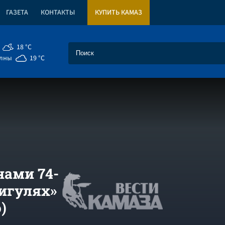
ГАЗЕТА
КОНТАКТЫ
КУПИТЬ КАМАЗ
18 °C
елны
19 °C
ами 74-
игулях»
)