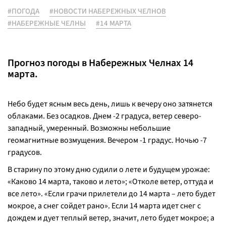
#ПОГОДА
#НОВОСТИ НАБЕРЕЖНЫХ ЧЕЛНОВ
#НАБЕРЕЖНЫЕ ЧЕЛНЫ
#14 МАРТА
Прогноз погоды в Набережных Челнах 14
марта.
Небо будет ясным весь день, лишь к вечеру оно затянется
облаками. Без осадков. Днем -2 градуса, ветер северо-
западный, умеренный. Возможны небольшие
геомагнитные возмущения. Вечером -1 градус. Ночью -7
градусов.
В старину по этому дню судили о лете и будущем урожае:
«Каково 14 марта, таково и лето»; «Отколе ветер, оттуда и
все лето». «Если грачи прилетели до 14 марта – лето будет
мокрое, а снег сойдет рано». Если 14 марта идет снег с
дождем и дует теплый ветер, значит, лето будет мокрое; а