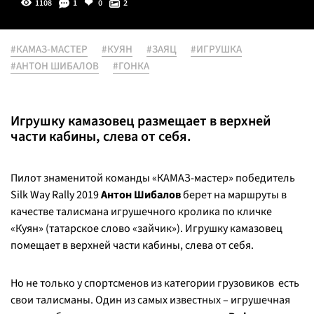
1108
1
0
2
#КАМАЗ-МАСТЕР
#КУЯН
#ЗАЯЦ
#ИГРУШКА
#АНТОН ШИБАЛОВ
#ГОНКА
Игрушку камазовец размещает в верхней
части кабины, слева от себя.
Пилот знаменитой команды «КАМАЗ-мастер» победитель
Silk Way Rally 2019
Антон Шибалов
берет на маршруты в
качестве талисмана игрушечного кролика по кличке
«Куян» (татарское слово «зайчик»). Игрушку камазовец
помещает в верхней части кабины, слева от себя.
Но не только у спортсменов из категории грузовиков есть
свои талисманы. Один из самых известных – игрушечная