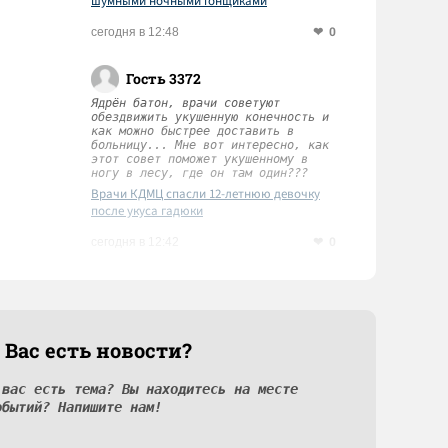
шумными ночными гонщиками
0
сегодня в 12:48
Гость 3372
Ядрён батон, врачи советуют
обездвижить укушенную конечность и
как можно быстрее доставить в
больницу... Мне вот интересно, как
этот совет поможет укушенному в
ногу в лесу, где он там один???
Врачи КДМЦ спасли 12-летнюю девочку
после укуса гадюки
0
сегодня в 12:42
 Вас есть новости?
 вас есть тема? Вы находитесь на месте
обытий? Напишите нам!