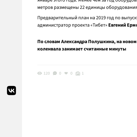
январе этого года. Менее чем за год оборудо
метров размещены 22 единицы оборудования
Предварительный план на 2019 год по выпуск
администратор проекта «Тибет»
Евгений Ерм
По словам Александра Полушкина, на ново
коленвала занимает считанные минуты
120
0
0
1