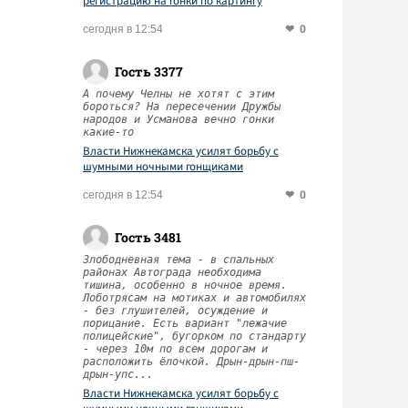
регистрацию на гонки по картингу
0
сегодня в 12:54
Гость 3377
А почему Челны не хотят с этим
бороться? На пересечении Дружбы
народов и Усманова вечно гонки
какие-то
Власти Нижнекамска усилят борьбу с
шумными ночными гонщиками
0
сегодня в 12:54
Гость 3481
Злободневная тема - в спальных
районах Автограда необходима
тишина, особенно в ночное время.
Лоботрясам на мотиках и автомобилях
- без глушителей, осуждение и
порицание. Есть вариант "лежачие
полицейские", бугорком по стандарту
- через 10м по всем дорогам и
расположить ёлочкой. Дрын-дрын-пш-
дрын-упс...
Власти Нижнекамска усилят борьбу с