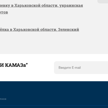
шевку в Харьковской области, украинская
ртов
сёлка в Харьковской области, Зеленский
ТИ КАМАЗа”
елнов