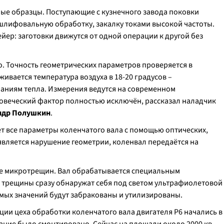
ные образцы. Поступающие с кузнечного завода поковки
шлифовальную обработку, закалку токами высокой частоты.
ер: заготовки движутся от одной операции к другой без
о. Точность геометрических параметров проверяется в
вается температура воздуха в 18-20 градусов –
баниям тепла. Измерения ведутся на современном
овеческий фактор полностью исключён, рассказал наладчик
ндр Полушкин
.
 все параметры коленчатого вала с помощью оптических,
является нарушение геометрии, коленвал передаётся на
ие микротрещин. Вал обрабатывается специальным
трещины сразу обнаружат себя под светом ультрафиолетовой
мых значений будут забракованы и утилизированы.
ии цеха обработки коленчатого вала двигателя Р6 начались в