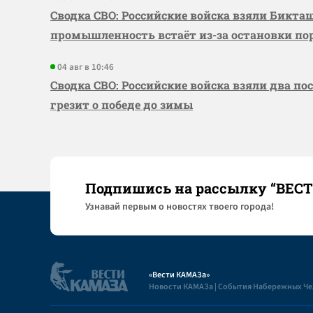
Сводка СВО: Российские войска взяли Бикта
промышленность встаёт из-за остановки по
04 авг в 10:46
Сводка СВО: Российские войска взяли два по
грезит о победе до зимы
Подпишись на рассылку “ВЕС
Узнaвай первым о новостях твоего города!
«Вести КАМАЗа»
Новости КАМАЗа | События Набережных Ч