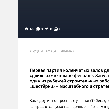
120
0
0
1
#БУДНИ КАМАЗА
#КАМАЗ
Первая партия коленчатых валов дл
«движках» в январе-феврале. Запус
один из рубежей строительных рабо
«шестёрки» – масштабного и страте
Как и другие построенные участки «Тибета», э
завершаются пуско-наладочные работы. А в д