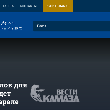
ГАЗЕТА
КОНТАКТЫ
КУПИТЬ КАМАЗ
27 °C
елны
29 °C
лов для
дет
врале