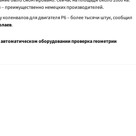
вание было смонтировано. Сейчас на площади около 2000 кв.
 – преимущественно немецких производителей.
у коленвалов для двигателя Р6 – более тысячи штук, сообщил
олаев
.
м автоматическом оборудовании проверка геометрии