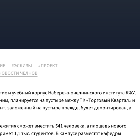
ИЕ
#ЭСКИЗЫ
#ПРОЕКТ
НОВОСТИ ЧЕЛНОВ
ие и учебный корпус Набережночелнинского института КФУ.
ним, планируется на пустыре между ТК «Торговый Квартал» и
т, заложенный на пустыре прежде, будет демонтирован, а
щежития сможет вместить 541 человека, а площадь нового
 примет 1,1 тыс. студентов. В кампусе разместят кафедры