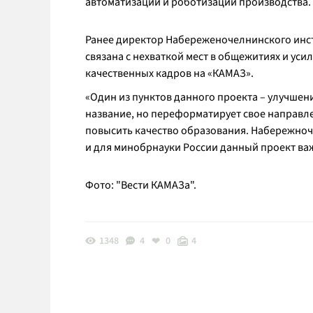
автоматизации и роботизации производства.
Ранее директор Набереженочелнинского инс
связана с нехваткой мест в общежитиях и уси
качественных кадров на «КАМАЗ».
«Один из пунктов данного проекта – улучше
название, но переформатирует свое направле
повысить качество образования. Набережноч
и для минобрнауки России данный проект важ
Фото: "Вести КАМАЗа".
1348
4
0
4