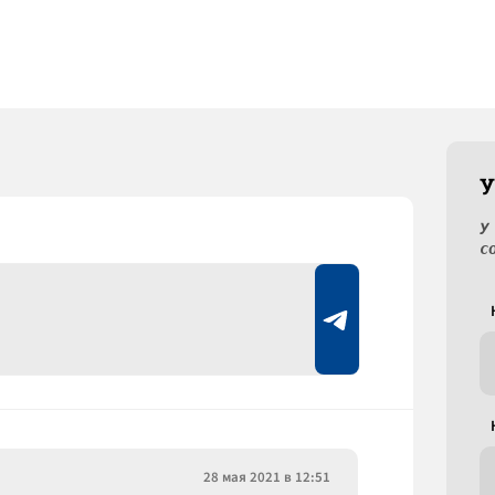
У
У
с
28 мая 2021 в 12:51