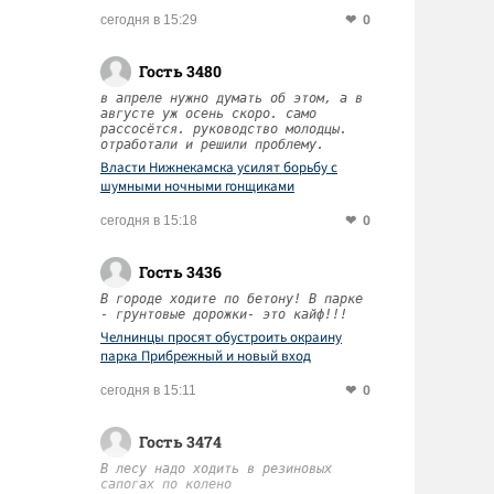
0
сегодня в 15:29
Гость 3480
в апреле нужно думать об этом, а в
августе уж осень скоро. само
рассосётся. руководство молодцы.
отработали и решили проблему.
Власти Нижнекамска усилят борьбу с
шумными ночными гонщиками
0
сегодня в 15:18
Гость 3436
В городе ходите по бетону! В парке
- грунтовые дорожки- это кайф!!!
Челнинцы просят обустроить окраину
парка Прибрежный и новый вход
0
сегодня в 15:11
Гость 3474
В лесу надо ходить в резиновых
сапогах по колено