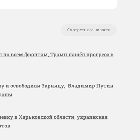
Смотреть все новости
я по всем фронтам, Трамп нашёл прогресс в
вку и освободили Зарницу, Владимир Путин
ороны
шевку в Харьковской области, украинская
ртов