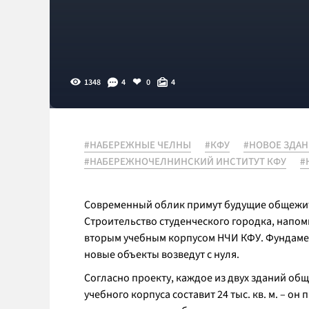
1348
4
0
4
#НАБЕРЕЖНЫЕ ЧЕЛНЫ
#КФУ
#НОВОЕ ЗДАН
#НАБЕРЕЖНОЧЕЛНИНСКИЙ ИНСТИТУТ КФУ
#
Современный облик примут будущие общежит
Строительство студенческого городка, напом
вторым учебным корпусом НЧИ КФУ. Фундамен
новые объекты возведут с нуля.
Согласно проекту, каждое из двух зданий об
учебного корпуса составит 24 тыс. кв. м. – он