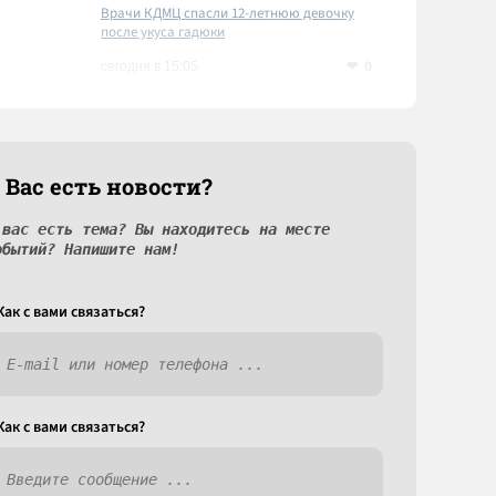
Врачи КДМЦ спасли 12-летнюю девочку
после укуса гадюки
0
сегодня в 15:05
 Вас есть новости?
 вас есть тема? Вы находитесь на месте
обытий? Напишите нам!
Как c вами связаться?
Как c вами связаться?