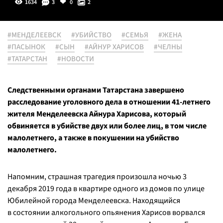
1634
3
0
2
#МЕНДЕЛЕЕВСК
#УБИЙСТВО
#СЕМЬЯ
#ЖЕНА
#ПАСЫНОК
#СЫН
#АЙНУР ХАРИСОВ
#ЧЕЛНЫ
#ТАТАРСТАН
#НОВОСТИ
Следственными органами Татарстана завершено
расследование уголовного дела в отношении
41-летнего
жителя Менделеевска Айнура Харисова, который
обвиняется в убийстве двух или более лиц, в том числе
малолетнего, а также в покушении на убийство
малолетнего.
Напомним, страшная трагедия произошла ночью 3
декабря 2019 года в квартире одного из домов по улице
Юбилейной города Менделеевска. Находящийся
в состоянии алкогольного опьянения Харисов ворвался