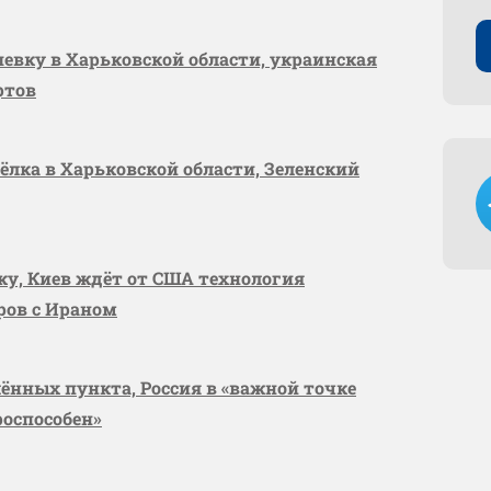
шевку в Харьковской области, украинская
ртов
сёлка в Харьковской области, Зеленский
вку, Киев ждёт от США технология
оров с Ираном
лённых пункта, Россия в «важной точке
роспособен»