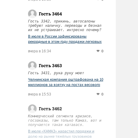
Гость 3464
Гость 3342, прикинь, автосалоны
требуют наличку. переводы и безнал
их не устраивает. интресно почему?
В июле в России зафиксированы
рекордные в этом году продажи легковых
автомобилей
0
вчера в 16:34
Гость 3463
Гость 3431, рука руку моет
Челнинская компания оштрафована на 10
миллионов за взятку на постах весового
контроля
0
вчера в 15:53
Гость 3462
Коммерческий сегментв кризисе,
госзаказы, там только Камаз, вот и
получается такая катавася.
В июле «КАМАЗ» нарастил продажи и
долю на рынке тяжёлых грузовиков