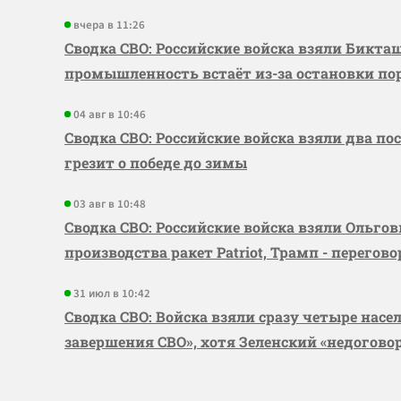
вчера в 11:26
Сводка СВО: Российские войска взяли Бикта
промышленность встаёт из-за остановки по
04 авг в 10:46
Сводка СВО: Российские войска взяли два по
грезит о победе до зимы
03 авг в 10:48
Сводка СВО: Российские войска взяли Ольго
производства ракет Patriot, Трамп - перегов
31 июл в 10:42
Сводка СВО: Войска взяли сразу четыре насе
завершения СВО», хотя Зеленский «недогово