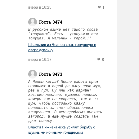
1
вчера в 16:25
Гость 3474
В русском языке нет такого слова
"тонувшая". Есть - утонувшая или
тонущая. А мальчик - герой!!!
Школьник из Челнов спас тонувшую в
озере девочку
0
вчера в 16:17
Гость 3473
А Челны когда? После работы прям
начинают и порой до часу ночи шум,
рев и гул. Ну или как вариант
жесткие лежачие, шумовые полосы,
камеры как на скорость, так и на
шум, чтобы постоянно казну
пополнять за счет обеспеченных
владельцев. В чем проблема выехать
загород, а еще лучше создать там
дрэг-полосу.
Власти Нижнекамска усилят борьбу с
шумными ночными гонщиками