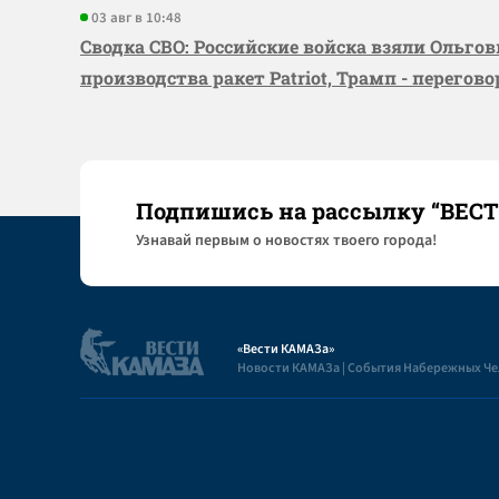
03 авг в 10:48
Сводка СВО: Российские войска взяли Ольго
производства ракет Patriot, Трамп - перегов
Подпишись на рассылку “ВЕС
Узнaвай первым о новостях твоего города!
«Вести КАМАЗа»
Новости КАМАЗа | События Набережных Ч
Полезная информация