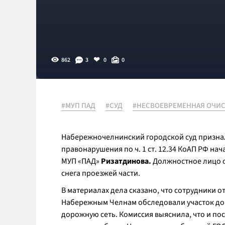
862
3
0
0
#МУП ПАД
#СУД
#НЕСВОЕВРЕМЕННАЯ ОЧИС
Набережночелнинский городской суд призна
правонарушения по ч. 1 ст. 12.34 КоАП РФ н
МУП «ПАД»
Ризатдинова.
Должностное лицо о
снега проезжей части.
В материалах дела сказано, что сотрудники
Набережным Челнам обследовали участок доро
дорожную сеть. Комиссия выяснила, что и по