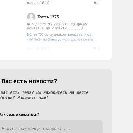
1
вчера в 16:10
Гость 1275
Интересно бы глянуть на доску
почета в др странах....))))
Более 700 сотрудников представляют
«КАМАЗ» на Электронной доске почёта
Татарстана
0
вчера в 16:01
 Вас есть новости?
 вас есть тема? Вы находитесь на месте
обытий? Напишите нам!
Как c вами связаться?