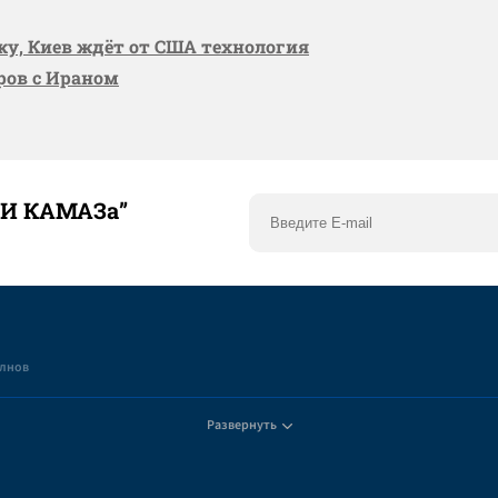
вку, Киев ждёт от США технология
оров с Ираном
ТИ КАМАЗа”
елнов
Развернуть