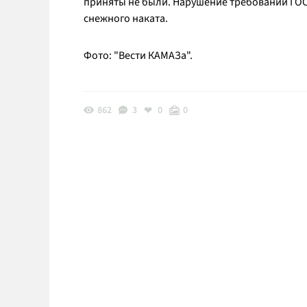
приняты не были. Нарушение требований ГО
снежного наката.
Фото: "Вести КАМАЗа".
862
3
0
0