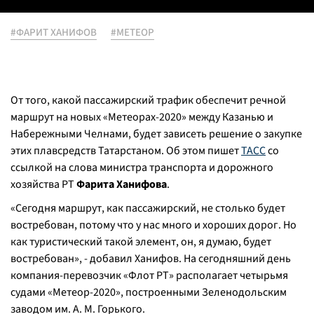
#ФАРИТ ХАНИФОВ
#МЕТЕОР
От того, какой пассажирский трафик обеспечит речной
маршрут на новых «Метеорах-2020» между Казанью и
Набережными Челнами, будет зависеть решение о закупке
этих плавсредств Татарстаном. Об этом пишет
ТАСС
со
ссылкой на слова министра транспорта и дорожного
хозяйства РТ
Фарита Ханифова
.
«Сегодня маршрут, как пассажирский, не столько будет
востребован, потому что у нас много и хороших дорог. Но
как туристический такой элемент, он, я думаю, будет
востребован», - добавил Ханифов. На сегодняшний день
компания-перевозчик «Флот РТ» располагает четырьмя
судами «Метеор-2020», построенными Зеленодольским
заводом им. А. М. Горького.