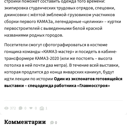
стройки поможет составить одежда того времени:
экипировка студенческих трудовых отрядов, спецовки,
джинсовки с жёлтой эмблемой-грузовиком участников
сборки первого КАМАЗа, легендарные «целинки» – куртки
первостроителей с выведенными белой краской
названиями родных городов.
Посетители смогут сфотографироваться в костюме
гонщика команды «КАМАЗ-мастер» и посидеть в кабине-
трансформере КАМАЗ-2020 (или же постоять – высота
потолка в ней почти два метра). В течение всей выставки,
которая продлится до конца январских каникул, будут
идти лекции по истории
Один из экспонатов готовящейся
выставки – спецодежда работника «Главмосстроя»
372
0
0
1
Комментарии
0