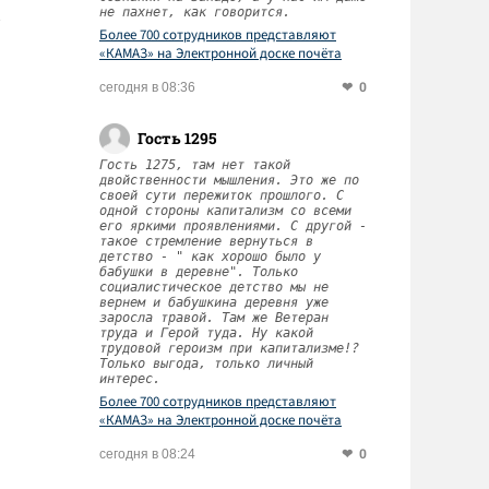
не пахнет, как говорится.
Более 700 сотрудников представляют
«КАМАЗ» на Электронной доске почёта
Татарстана
0
сегодня в 08:36
Гость 1295
Гость 1275, там нет такой
двойственности мышления. Это же по
своей сути пережиток прошлого. С
одной стороны капитализм со всеми
его яркими проявлениями. С другой -
такое стремление вернуться в
детство - " как хорошо было у
бабушки в деревне". Только
социалистическое детство мы не
вернем и бабушкина деревня уже
заросла травой. Там же Ветеран
труда и Герой туда. Ну какой
трудовой героизм при капитализме!?
Только выгода, только личный
интерес.
Более 700 сотрудников представляют
«КАМАЗ» на Электронной доске почёта
Татарстана
0
сегодня в 08:24