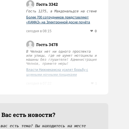
Гость 3342
Гость 1275, в Макдональдсе на стене
Более 700 сотрудников представляют
«КАМАЗ» на Электронной доске почёта
Татарстана
0
сегодня в 08:15
Гость 3478
В Челнах нет ни одного проспекта
или улицы, где не шумят мотоциклы и
машины без глушителя! Администрация
Челнов, примите меры!
Власти Нижнекамска усилят борьбу с
шумными ночными гонщиками
1
сегодня в 07:22
 Вас есть новости?
 вас есть тема? Вы находитесь на месте