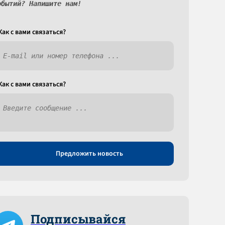
обытий? Напишите нам!
Как c вами связаться?
Как c вами связаться?
Предложить новость
Подписывайся