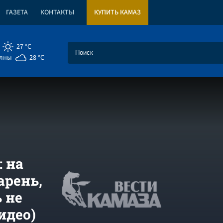
ГАЗЕТА
КОНТАКТЫ
КУПИТЬ КАМАЗ
27 °C
елны
28 °C
 на
арень,
 не
идео)