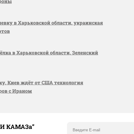
ороны
шевку в Харьковской области, украинская
ртов
сёлка в Харьковской области, Зеленский
вку, Киев ждёт от США технология
оров с Ираном
ТИ КАМАЗа”