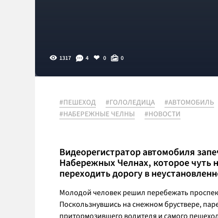
1317
4
0
0
#ПЕШЕХОД
#ГОЛОЛЕДИЦА
#АВТОМОБИЛЬ
#НАБЕРЕЖНЫЕ ЧЕЛНЫ
#НОВОСТИ
Видеорегистратор автомобиля запе
Набережных Челнах, которое чуть 
переходить дорогу в неустановленн
Молодой человек решил перебежать проспект
Поскользнувшись на снежном бруствере, паре
притормозившего водителя и самого пешеход