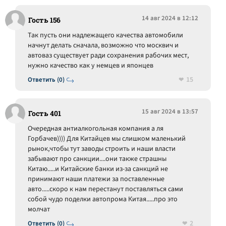
14 авг 2024 в 12:12
Гость 156
Так пусть они надлежащего качества автомобили
начнут делать сначала, возможно что москвич и
автоваз существует ради сохранения рабочих мест,
нужно качество как у немцев и японцев
15
Ответить (0)
15 авг 2024 в 13:57
Гость 401
Очередная антиалкогольная компания а ля
Горбачев)))) Для Китайцев мы слишком маленький
рынок,чтобы тут заводы строить и наши власти
забывают про санкции....они также страшны
Китаю.....и Китайские банки из-за санкций не
принимают наши платежи за поставленные
авто.....скоро к нам перестанут поставляться сами
собой чудо поделки автопрома Китая.....про это
молчат
2
Ответить (0)