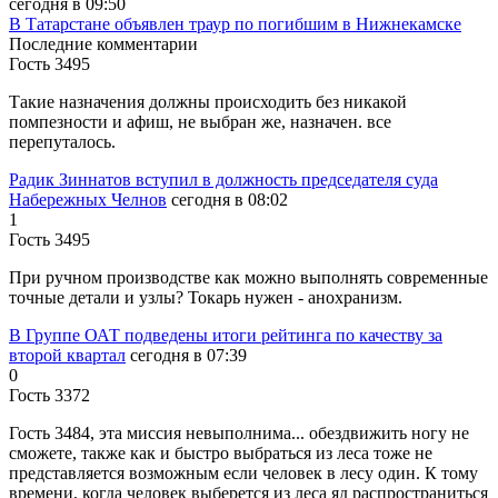
сегодня в 09:50
В Татарстане объявлен траур по погибшим в Нижнекамске
Последние комментарии
Гость 3495
Такие назначения должны происходить без никакой
помпезности и афиш, не выбран же, назначен. все
перепуталось.
Радик Зиннатов вступил в должность председателя суда
Набережных Челнов
сегодня в 08:02
1
Гость 3495
При ручном производстве как можно выполнять современные
точные детали и узлы? Токарь нужен - анохранизм.
В Группе ОАТ подведены итоги рейтинга по качеству за
второй квартал
сегодня в 07:39
0
Гость 3372
Гость 3484, эта миссия невыполнима... обездвижить ногу не
сможете, также как и быстро выбраться из леса тоже не
представляется возможным если человек в лесу один. К тому
времени, когда человек выберется из леса яд распространиться