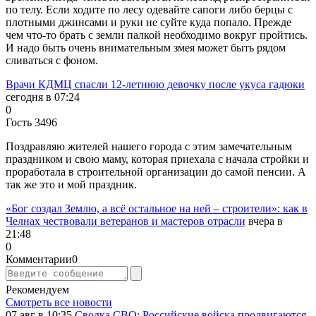
по телу. Если ходите по лесу одевайте сапоги либо берцы с
плотными джинсами и руки не суйте куда попало. Прежде
чем что-то брать с земли палкой необходимо вокруг пройтись.
И надо быть очень внимательным змея может быть рядом
сливаться с фоном.
Врачи КДМЦ спасли 12-летнюю девочку после укуса гадюки
сегодня в 07:24
0
Гость 3496
Поздравляю жителей нашего города с этим замечательным
праздником и свою маму, которая приехала с начала стройки и
проработала в строительной организации до самой пенсии. А
так же это и мой праздник.
«Бог создал Землю, а всё остальное на ней – строители»: как в
Челнах чествовали ветеранов и мастеров отрасли
вчера в
21:48
0
Комментарии
0
Рекомендуем
Смотреть все новости
07 авг в 10:35
Сводка СВО: Российские войска продвигаются