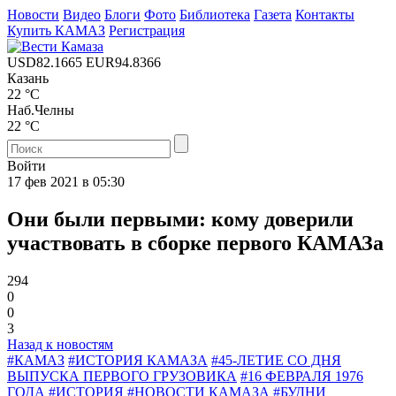
Новости
Видео
Блоги
Фото
Библиотека
Газета
Контакты
Купить КАМАЗ
Регистрация
USD
82.1665
EUR
94.8366
Казань
22 °C
Наб.Челны
22 °C
Войти
17 фев 2021 в 05:30
Они были первыми: кому доверили
участвовать в сборке первого КАМАЗа
294
0
0
3
Назад к новостям
#КАМАЗ
#ИСТОРИЯ КАМАЗА
#45-ЛЕТИЕ СО ДНЯ
ВЫПУСКА ПЕРВОГО ГРУЗОВИКА
#16 ФЕВРАЛЯ 1976
ГОДА
#ИСТОРИЯ
#НОВОСТИ КАМАЗА
#БУДНИ