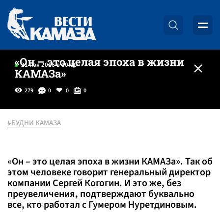
«Он – это целая эпоха в жизни
21 ноя 2016 в 00:00
КАМАЗа»
279
0
0
0
#БУДНИ КАМАЗА
«Он – это целая эпоха в жизни КАМАЗа». Так об
этом человеке говорит генеральный директор
компании Сергей Когогин. И это же, без
преувеличения, подтверждают буквально
все, кто работал с Гумером Нуретдиновым.