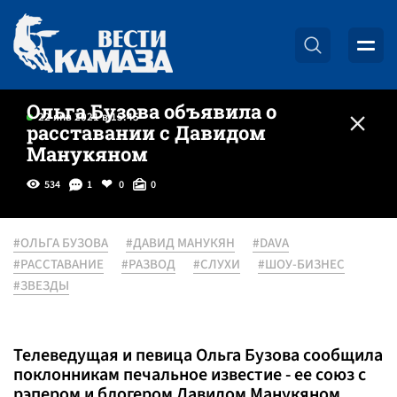
Ольга Бузова объявила о
22 янв 2021 в 15:45
расставании с Давидом
Манукяном
534
1
0
0
#ОЛЬГА БУЗОВА
#ДАВИД МАНУКЯН
#DAVA
#РАССТАВАНИЕ
#РАЗВОД
#СЛУХИ
#ШОУ-БИЗНЕС
#ЗВЕЗДЫ
Телеведущая и певица Ольга Бузова сообщила
поклонникам печальное известие - ее союз с
рэпером и блогером Давидом Манукяном