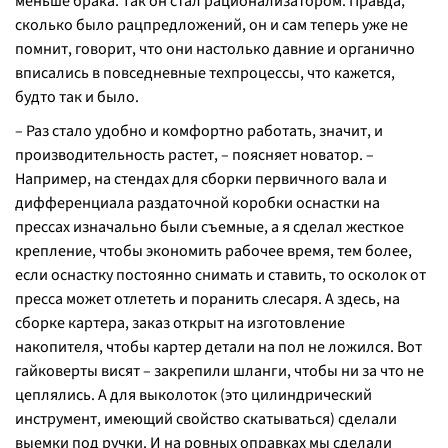
меньше брака. Так он стал рационализатором. Правда,
сколько было рацпредложений, он и сам теперь уже не
помнит, говорит, что они настолько давние и органично
вписались в повседневные техпроцессы, что кажется,
будто так и было.
– Раз стало удобно и комфортно работать, значит, и
производительность растет, – поясняет новатор. –
Например, на стендах для сборки первичного вала и
дифференциала раздаточной коробки оснастки на
прессах изначально были съемные, а я сделал жесткое
крепление, чтобы экономить рабочее время, тем более,
если оснастку постоянно снимать и ставить, то осколок от
пресса может отлететь и поранить слесаря. А здесь, на
сборке картера, заказ открыт на изготовление
накопителя, чтобы картер детали на пол не ложился. Вот
гайковерты висят – закрепили шланги, чтобы ни за что не
цеплялись. А для выколоток (это цилиндрический
инструмент, имеющий свойство скатываться) сделали
выемки под ручки. И на ровных оправках мы сделали