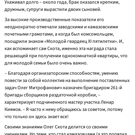
Ухаживал долго – около года, брак оказался крепким,
дружным, супруги вырастили двоих сыновей.
За высокие производственные показатели его
неоднократно отмечали заводскими и камазовскими
почетными грамотами, а когда был комсомольцем,
поощрили знаком «Молодой гвардеец XI пятилетки». И,
как вспоминает сам Скота, именно эта награда стала
решающей при получении однокомнатной квартиры, что
для молодой семьи было очень важно.
– Благодаря организаторским способностям, умению
повести за собой коллектив на выполнение поставленных
задач Олег Митрофанович назначен бригадиром 261-й
бригады сборщиков раздаточной коробки, –
характеризует подчиненного мастер участка Ленар
Киямов. – Я часто к нему обращаюсь за советом, потому
что только он здесь знает все!
Своими знаниями Олег Скота делится со своими
учениками. Но теми, кто стал камазовцами (а это порядка