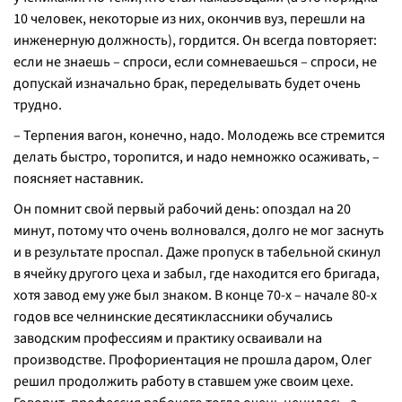
10 человек, некоторые из них, окончив вуз, перешли на
инженерную должность), гордится. Он всегда повторяет:
если не знаешь – спроси, если сомневаешься – спроси, не
допускай изначально брак, переделывать будет очень
трудно.
– Терпения вагон, конечно, надо. Молодежь все стремится
делать быстро, торопится, и надо немножко осаживать, –
поясняет наставник.
Он помнит свой первый рабочий день: опоздал на 20
минут, потому что очень волновался, долго не мог заснуть
и в результате проспал. Даже пропуск в табельной скинул
в ячейку другого цеха и забыл, где находится его бригада,
хотя завод ему уже был знаком. В конце 70-х – начале 80-х
годов все челнинские десятиклассники обучались
заводским профессиям и практику осваивали на
производстве. Профориентация не прошла даром, Олег
решил продолжить работу в ставшем уже своим цехе.