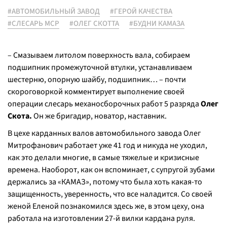
#АВТОМОБИЛЬНЫЙ ЗАВОД
#ГЕРОЙ КАЧЕСТВА
#СЛЕСАРЬ МСР
#ОЛЕГ СКОТТА
#БУДНИ КАМАЗА
– Смазываем литолом поверхность вала, собираем
подшипник промежуточной втулки, устанавливаем
шестерню, опорную шайбу, подшипник… – почти
скороговоркой комментирует выполнение своей
операции слесарь механосборочных работ 5 разряда
Олег
Скота.
Он же бригадир, новатор, наставник.
В цехе карданных валов автомобильного завода Олег
Митрофанович работает уже 41 год и никуда не уходил,
как это делали многие, в самые тяжелые и кризисные
времена. Наоборот, как он вспоминает, с супругой зубами
держались за «КАМАЗ», потому что была хоть какая-то
защищенность, уверенность, что все наладится. Со своей
женой Еленой познакомился здесь же, в этом цеху, она
работала на изготовлении 27-й вилки кардана руля.