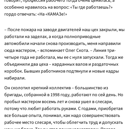
Говорит, профессия рабочего тогда очень ценилась, а
особенно нравилось на вопрос: «Ты где работаешь?»
гордо отвечать: «На «КАМАЗе!»
– После пожара на заводе двигателей наш цех закрыли, мы
работали на заделах, а когда полноприводные
автомобили начали снова производить, меня направили
сюда мастером, – вспоминает Олег Скота. – Линия три-
четыре года не работала, мы ее с нуля запускали. Тогда же
объединили два цеха – карданных валов и раздаточных
коробок. Бывших работников подтянули и новые кадры
набирали.
Он сколотил крепкий коллектив – большинство из
бригады, собранной в 1998 году, работают по сей день. Но
пробыл мастером восемь лет и снова ушел в слесари,
потому что любит работать руками. С годами, приобретая
все больше опыта, понимал, как надо совершенствовать
рабочее место слесаря, чтобы облегчить труд и допускать