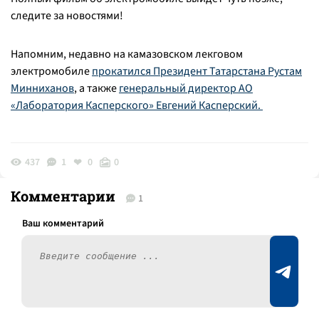
следите за новостями!
Напомним, недавно на камазовском лекговом
электромобиле
прокатился Президент Татарстана Рустам
Минниханов
, а также
генеральный директор АО
«Лаборатория Касперского» Евгений Касперский.
437
1
0
0
Комментарии
1