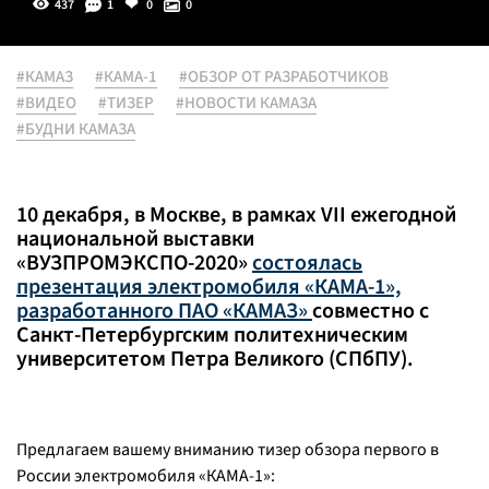
437
1
0
0
#КАМАЗ
#КАМА-1
#ОБЗОР ОТ РАЗРАБОТЧИКОВ
#ВИДЕО
#ТИЗЕР
#НОВОСТИ КАМАЗА
#БУДНИ КАМАЗА
10 декабря, в Москве, в рамках VII ежегодной
национальной выставки
«ВУЗПРОМЭКСПО-2020»
состоялась
презентация электромобиля «КАМА-1»,
разработанного ПАО «КАМАЗ»
совместно с
Санкт-Петербургским политехническим
университетом Петра Великого (СПбПУ).
Предлагаем вашему вниманию тизер обзора первого в
России электромобиля «КАМА-1»: