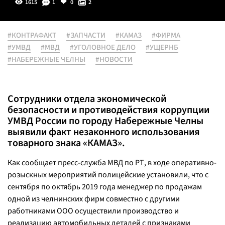
1615
1
0
2
#КОНТРАФАКТ
#ЗАПЧАСТИ
#КАМАЗ
#ФИРМА
#УМВД
#МВД
#УГОЛОВНОЕ ДЕЛО
#УЩЕРНБ
#НАБЕРЕЖНЫЕ ЧЕЛНЫ
#НОВОСТИ
Сотрудники отдела экономической
безопасности и противодействия коррупции
УМВД России по городу Набережные Челны
выявили факт незаконного использования
товарного знака «КАМАЗ».
Как сообщает пресс-служба МВД по РТ, в ходе оперативно-
розыскных мероприятий полицейские установили, что с
сентября по октябрь 2019 года менеджер по продажам
одной из челнинских фирм совместно с другими
работниками ООО осуществили производство и
реализацию автомобильных деталей с признаками