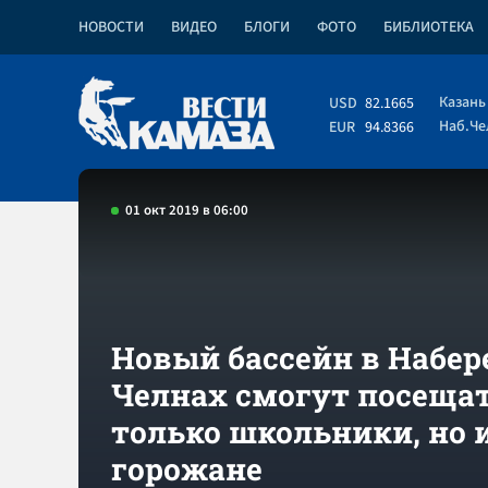
НОВОСТИ
ВИДЕО
БЛОГИ
ФОТО
БИБЛИОТЕКА
Казань
USD
82.1665
Наб.Ч
EUR
94.8366
01 окт 2019 в 06:00
Новый бассейн в Набе
Челнах смогут посещат
только школьники, но и
горожане