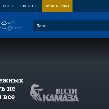
ГАЗЕТА
КОНТАКТЫ
КУПИТЬ КАМАЗ
22 °C
елны
17 °C
режных
ь не
 все