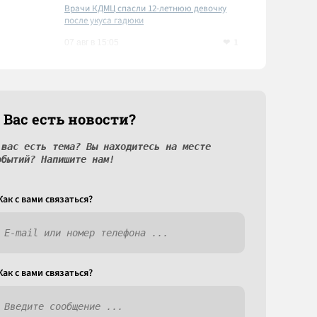
Врачи КДМЦ спасли 12-летнюю девочку
после укуса гадюки
1
07 авг в 15:05
 Вас есть новости?
 вас есть тема? Вы находитесь на месте
обытий? Напишите нам!
Как c вами связаться?
Как c вами связаться?