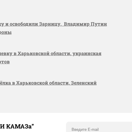
вку и освободили Зарницу, Владимир Путин
ороны
шевку в Харьковской области, украинская
ртов
сёлка в Харьковской области, Зеленский
ТИ КАМАЗа”