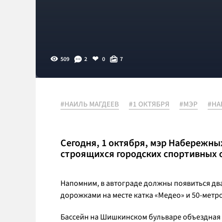
509
2
0
7
#НАИЛЬ МАГДЕЕВ
#1 ОКТЯБРЯ
#МЭР
#НА
Сегодня, 1 октября, мэр Набережны
строящихся городских спортивных о
Напомним, в автограде должны появиться дв
дорожками на месте катка «Медео» и 50-метро
Бассейн на Шишкинском бульваре объездная 