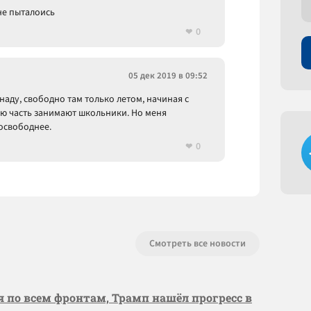
не пыталоись
0
05 дек 2019 в 09:52
наду, свободно там только летом, начиная с
ьую часть занимают школьники. Но меня
посвободнее.
0
Смотреть все новости
я по всем фронтам, Трамп нашёл прогресс в