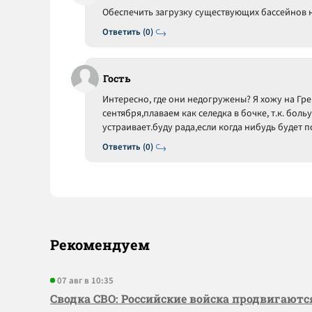
Обеспечить загрузку существующих бассейнов 
Ответить (0)
Гость
Интересно, где они недогружены? Я хожу на Гре
сентября,плаваем как селедка в бочке, т.к. бол
устраивает.буду рада,если когда нибудь будет 
Ответить (0)
Рекомендуем
07 авг в 10:35
Сводка СВО: Российские войска продвигаютс