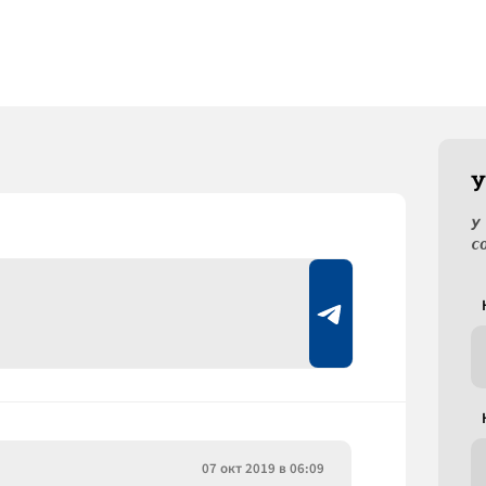
У
У
с
07 окт 2019 в 06:09