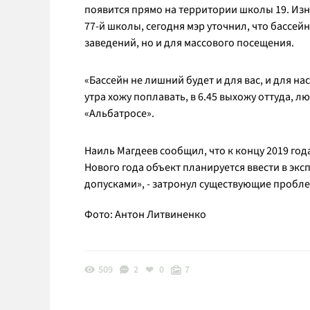
появится прямо на территории школы 19. Изн
77-й школы, сегодня мэр уточнил, что бассей
заведений, но и для массового посещения.
«Бассейн не лишний будет и для вас, и для нас
утра хожу поплавать, в 6.45 выхожу оттуда, лю
«Альбатросе».
Наиль Магдеев сообщил, что к концу 2019 год
Нового года объект планируется ввести в эк
допусками», - затронул существующие пробле
Фото: Антон Литвиненко
509
2
0
7