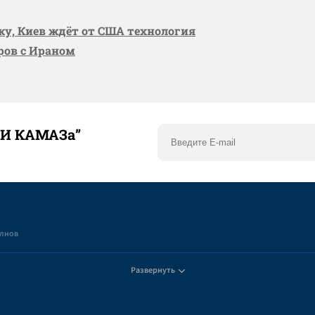
вку, Киев ждёт от США технология
оров с Ираном
ТИ КАМАЗа”
елнов
Развернуть