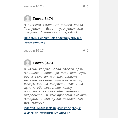
0
вчера в 16:25
Гость 3474
В русском языке нет такого слова
"тонувшая". Есть - утонувшая или
тонущая. А мальчик - герой!!!
Школьник из Челнов спас тонувшую в
озере девочку
0
вчера в 16:17
Гость 3473
А Челны когда? После работы прям
начинают и порой до часу ночи шум,
рев и гул. Ну или как вариант
жесткие лежачие, шумовые полосы,
камеры как на скорость, так и на
шум, чтобы постоянно казну
пополнять за счет обеспеченных
владельцев. В чем проблема выехать
загород, а еще лучше создать там
дрэг-полосу.
Власти Нижнекамска усилят борьбу с
шумными ночными гонщиками