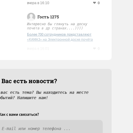
0
вчера в 16:10
Гость 1275
Интересно бы глянуть на доску
почета в др странах....))))
Более 700 сотрудников представляют
«КАМАЗ» на Электронной доске почёта
Татарстана
0
вчера в 16:01
 Вас есть новости?
 вас есть тема? Вы находитесь на месте
обытий? Напишите нам!
Как c вами связаться?