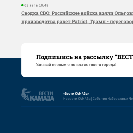
03 авг в 10:48
Сводка СВО: Российские войска взяли Ольго
производства ракет Patriot, Трамп - перегов
Подпишись на рассылку “ВЕС
Узнaвай первым о новостях твоего города!
«Вести КАМАЗа»
Новости КАМАЗа | События Набережных Ч
Полезная информация