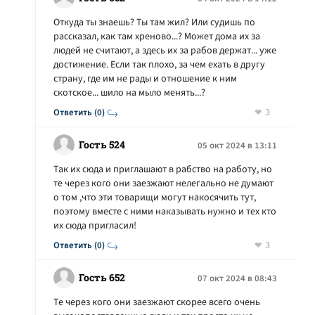
Откуда ты знаешь? Ты там жил? Или судишь по
рассказал, как там хреново...? Может дома их за
людей не считают, а здесь их за рабов держат... уже
достижение. Если так плохо, за чем ехать в другу
страну, где им не рады и отношение к ним
скотское... шило на мыло менять...?
3
Ответить (0)
Гость 524
05 окт 2024 в 13:11
Так их сюда и приглашают в рабство на работу, но
те через кого они заезжают нелегально не думают
о том ,что эти товарищи могут накосячить тут,
поэтому вместе с ними наказывать нужно и тех кто
их сюда пригласил!
3
Ответить (0)
Гость 652
07 окт 2024 в 08:43
Те через кого они заезжают скорее всего очень