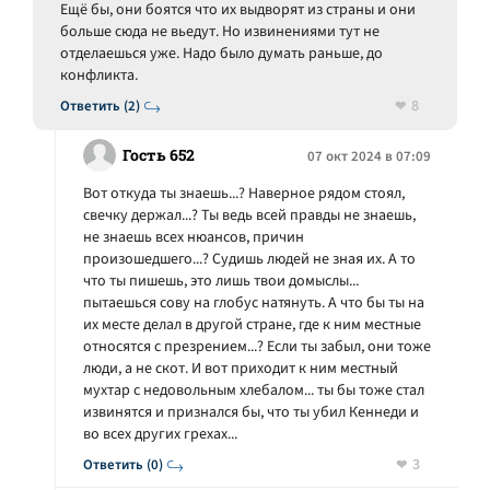
Ещё бы, они боятся что их выдворят из страны и они
больше сюда не вьедут. Но извинениями тут не
отделаешься уже. Надо было думать раньше, до
конфликта.
8
Ответить (2)
Гость 652
07 окт 2024 в 07:09
Вот откуда ты знаешь...? Наверное рядом стоял,
свечку держал...? Ты ведь всей правды не знаешь,
не знаешь всех нюансов, причин
произошедшего...? Судишь людей не зная их. А то
что ты пишешь, это лишь твои домыслы...
пытаешься сову на глобус натянуть. А что бы ты на
их месте делал в другой стране, где к ним местные
относятся с презрением...? Если ты забыл, они тоже
люди, а не скот. И вот приходит к ним местный
мухтар с недовольным хлебалом... ты бы тоже стал
извинятся и признался бы, что ты убил Кеннеди и
во всех других грехах...
3
Ответить (0)