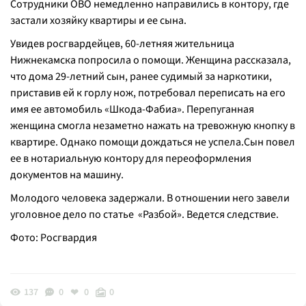
Сотрудники ОВО немедленно направились в контору, где
застали хозяйку квартиры и ее сына.
Увидев росгвардейцев, 60-летняя жительница
Нижнекамска попросила о помощи. Женщина рассказала,
что дома 29-летний сын, ранее судимый за наркотики,
приставив ей к горлу нож, потребовал переписать на его
имя ее автомобиль «Шкода-Фабиа». Перепуганная
женщина смогла незаметно нажать на тревожную кнопку в
квартире. Однако помощи дождаться не успела.Сын повел
ее в нотариальную контору для переоформления
документов на машину.
Молодого человека задержали. В отношении него завели
уголовное дело по статье «Разбой». Ведется следствие.
Фото: Росгвардия
137
0
0
0