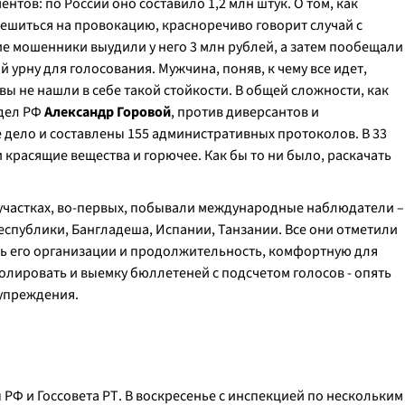
тов: по России оно составило 1,2 млн штук. О том, как
шиться на провокацию, красноречиво говорит случай с
ие мошенники выудили у него 3 млн рублей, а затем пообещали
 урну для голосования. Мужчина, поняв, к чему все идет,
ы не нашли в себе такой стойкости. В общей сложности, как
 дел РФ
Александр Горовой
, против диверсантов и
 дело и составлены 155 административных протоколов. В 33
 красящие вещества и горючее. Как бы то ни было, раскачать
 участках, во-первых, побывали международные наблюдатели –
спублики, Бангладеша, Испании, Танзании. Все они отметили
нь его организации и продолжительность, комфортную для
лировать и выемку бюллетеней с подсчетом голосов - опять
дупреждения.
РФ и Госсовета РТ. В воскресенье с инспекцией по нескольким