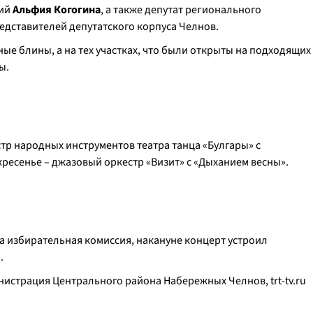
рий
Альфия Когогина
, а также депутат регионального
едставителей депутатского корпуса Челнов.
ые блины, а на тех участках, что были открыты на подходящих
ы.
естр народных инструментов театра танца «Булгары» с
кресенье – джазовый оркестр «Визит» с «Дыханием весны».
а избирательная комиссия, накануне концерт устроил
.
министрация Центрального района Набережных Челнов,
trt-tv.ru