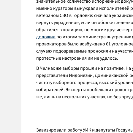
значительное количество испорченных докумен
именно кураторы вынуждали исполнителей ре
ветераном СВО в Горловке: сначала украинск
вернуть украденное, если он обольет зеленкой
обратился в полицию, но многие другие жертв
доложил
по итогам замминистра внутренних
провокаторов было возбуждено 61 уголовное
случаях подозреваемые проносили на участки
протестные настроения им не удалось.
В Челнах же выборы прошли на позитиве. На
представители Индонезии, Доминиканской ре
чистоту выборного процесса, высокий урове
избирателей. Эксперты пообещали проконтро
же, лишь на нескольких участках, но без пре
Завизировали работу УИК и депутаты Госдумы 