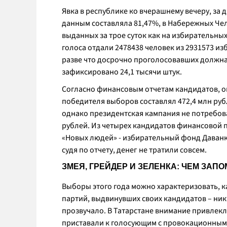
Явка в республике ко вчерашнему вечеру, за
данным составляла 81,47%, в Набережных Чел
выданных за трое суток как на избирательных у
голоса отдали 2478438 человек из 2931573 из
разве что досрочно проголосовавших должна
зафиксировано 24,1 тысячи штук.
Согласно финансовым отчетам кандидатов, 
победителя выборов составлял 472,4 млн ру
однако президентская кампания не потребова
рублей. Из четырех кандидатов финансовой п
«Новых людей» - избирательный фонд Даванко
судя по отчету, денег не тратили совсем.
ЗМЕЯ, ГРЕЙДЕР И ЗЕЛЕНКА: ЧЕМ ЗАП
Выборы этого года можно характеризовать, 
партий, выдвинувших своих кандидатов – ни
прозвучало. В Татарстане внимание привлекл
приставали к голосующим с провокационными