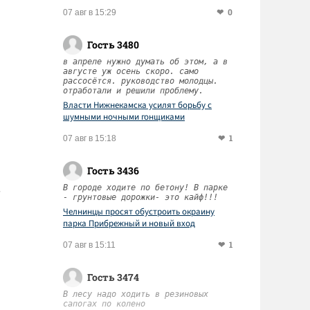
0
07 авг в 15:29
м
Гость 3480
в апреле нужно думать об этом, а в
августе уж осень скоро. само
рассосётся. руководство молодцы.
отработали и решили проблему.
Власти Нижнекамска усилят борьбу с
шумными ночными гонщиками
1
07 авг в 15:18
Гость 3436
,
В городе ходите по бетону! В парке
- грунтовые дорожки- это кайф!!!
Челнинцы просят обустроить окраину
парка Прибрежный и новый вход
1
07 авг в 15:11
Гость 3474
В лесу надо ходить в резиновых
сапогах по колено