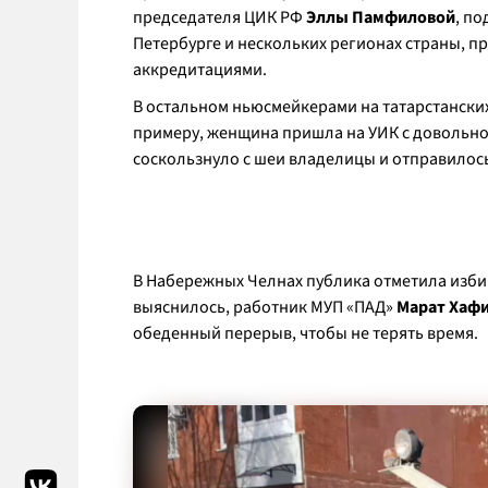
председателя ЦИК РФ
Эллы Памфиловой
, п
Петербурге и нескольких регионах страны, п
аккредитациями.
В остальном ньюсмейкерами на татарстанских 
примеру, женщина пришла на УИК с довольно
соскользнуло с шеи владелицы и отправилось
В Набережных Челнах публика отметила избир
выяснилось, работник МУП «ПАД»
Марат Хаф
обеденный перерыв, чтобы не терять время.