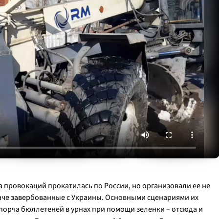
а провокаций прокатилась по России, но организовали ее не
наче завербованные с Украины. Основными сценариями их
порча бюллетеней в урнах при помощи зеленки – отсюда и