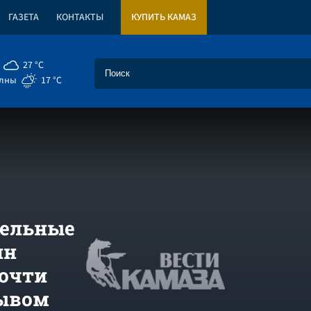
ГАЗЕТА
КОНТАКТЫ
КУПИТЬ КАМАЗ
27 °C
елны
17 °C
тельные
ин
почти
ывом