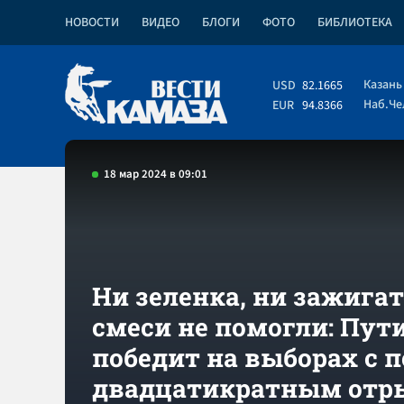
НОВОСТИ
ВИДЕО
БЛОГИ
ФОТО
БИБЛИОТЕКА
Казань
USD
82.1665
Наб.Ч
EUR
94.8366
18 мар 2024 в 09:01
Ни зеленка, ни зажига
смеси не помогли: Пут
победит на выборах с 
двадцатикратным отр