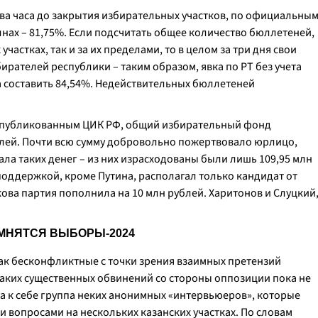
 два часа до закрытия избирательных участков, по официальны
нах – 81,75%. Если подсчитать общее количество бюллетеней,
частках, так и за их пределами, то в целом за три дня свои
бирателей республики – таким образом, явка по РТ без учета
 составить 84,54%. Недействительных бюллетеней
опубликованным ЦИК РФ, общий избирательный фонд
блей. Почти всю сумму добровольно пожертвовало юрлицо,
ла таких денег – из них израсходованы были лишь 109,95 млн
оддержкой, кроме Путина, располагал только кандидат от
ва партия пополнила на 10 млн рублей. Харитонов и Слуцкий
ОМНЯТСЯ ВЫБОРЫ-2024
как бесконфликтные с точки зрения взаимных претензий
каких существенных обвинений со стороны оппозиции пока не
а к себе группа неких анонимных «интервьюеров», которые
 вопросами на нескольких казанских участках. По словам