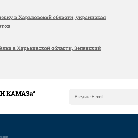
шевку в Харьковской области, украинская
ртов
сёлка в Харьковской области, Зеленский
ТИ КАМАЗа”
елнов