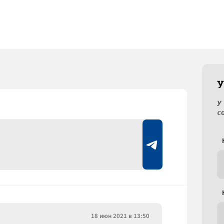
У
У
с
18 июн 2021 в 13:50