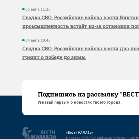
05 авг в 11:26
Сводка СВО: Российские войска взяли Бикта
промышленность встаёт из-за остановки по
04 авг в 10:46
Сводка СВО: Российские войска взяли два по
грезит о победе до зимы
Подпишись на рассылку “ВЕС
Узнaвай первым о новостях твоего города!
«Вести КАМАЗа»
Новости КАМАЗа | События Набережных Ч