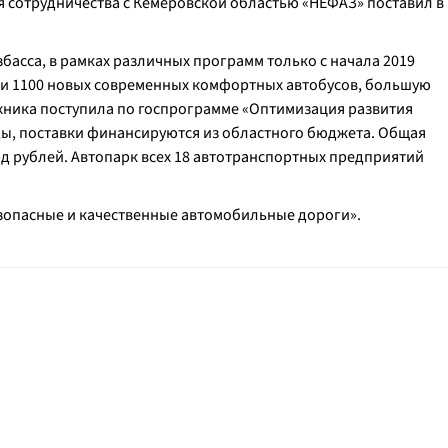
мя сотрудничества с Кемеровской областью «НЕФАЗ» поставил в
асса, в рамках различных программ только с начала 2019
ти 1100 новых современных комфортных автобусов, большую
ехника поступила по госпрограмме «Оптимизация развития
годы, поставки финансируются из областного бюджета. Общая
рд рублей. Автопарк всех 18 автотранспортных предприятий
зопасные и качественные автомобильные дороги».