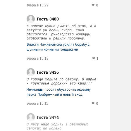
0
вчера в 15:29
Гость 3480
в апреле нужно думать об этом, а в
августе уж осень скоро. само
рассосётся. руководство молодцы.
отработали и решили проблему.
Власти Нижнекамска усилят борьбу с
шумными ночными гонщиками
1
вчера в 15:18
Гость 3436
В городе ходите по бетону! В парке
- грунтовые дорожки- это кайф!!!
Челнинцы просят обустроить окраину
парка Прибрежный и новый вход
0
вчера в 15:11
Гость 3474
В лесу надо ходить в резиновых
сапогах по колено