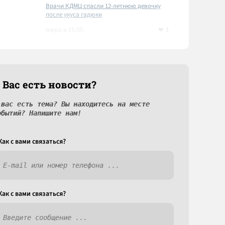
Врачи КДМЦ спасли 12-летнюю девочку
после укуса гадюки
1
вчера в 15:05
 Вас есть новости?
 вас есть тема? Вы находитесь на месте
обытий? Напишите нам!
Как c вами связаться?
Как c вами связаться?