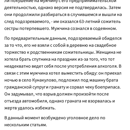
ли покушение на мужчину с его предпринимательской
деятельностью, однако версия не подтвердилась. Затем
они продолжили разбираться в случившемся и вышли на
след подозреваемого, - им оказался 63-летний сожитель
сестры потерпевшего. Мужчина сознался в содеянном.
По предварительным данным, подозреваемый обиделся
за то что, его не взяли с собой в деревню на свадебное
торжество к родственникам сожительницы. Женщина не
хотела брать спутника на праздник из-за того, что тот
неадекватно ведет себя после употребления алкоголя. В
связи с этим мужчина хотел выместить обиду: он приехал
ночью в село Кунакулово, подложил под машину брата
гражданской супруги гранату и сорвал чеку боеприпаса.
Он задумывал, что взрыв должен произойти после
отъезда автомобиля, однако граната не взорвалась и
жертв удалось избежать.
В данный момент возбуждено уголовное дело по
нескольким статьям.