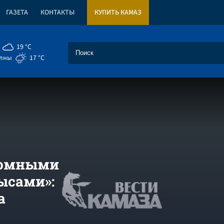
ГАЗЕТА
КОНТАКТЫ
КУПИТЬ КАМАЗ
19 °C
елны
17 °C
здомными
ысами»:
а