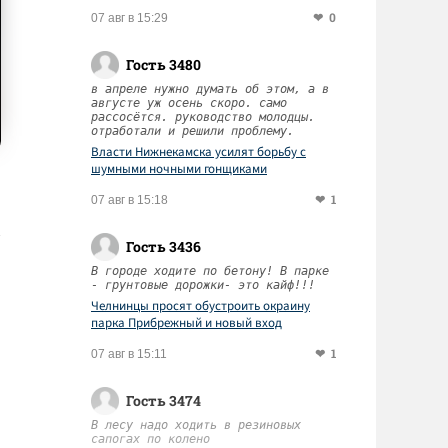
0
07 авг в 15:29
Гость 3480
в апреле нужно думать об этом, а в
августе уж осень скоро. само
рассосётся. руководство молодцы.
отработали и решили проблему.
Власти Нижнекамска усилят борьбу с
шумными ночными гонщиками
1
07 авг в 15:18
Гость 3436
В городе ходите по бетону! В парке
- грунтовые дорожки- это кайф!!!
Челнинцы просят обустроить окраину
парка Прибрежный и новый вход
1
07 авг в 15:11
Гость 3474
В лесу надо ходить в резиновых
сапогах по колено