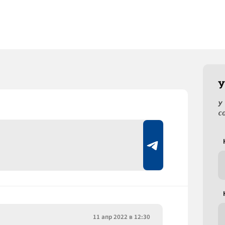
У
У
с
11 апр 2022 в 12:30