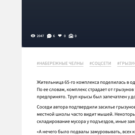
2047
6
0
0
#НАБЕРЕЖНЫЕ ЧЕЛНЫ
#СОЦСЕТИ
#ГРЫЗУ
Жительница 65-го комплекса поделилась в о
По ее словам, комплекс страдает от грызунов
предпринято. Труп крысы был запечатлен у до
Соседи автора подтвердили засилье грызунов
местной школы часто видит мышей. Некотор
складирование мусора у подъездов, иные зая
«А нечего было подвалы замуровывать, всех к