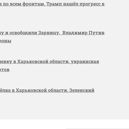
я по всем фронтам, Трамп нашёл прогресс в
вку и освободили Зарницу, Владимир Путин
ороны
шевку в Харьковской области, украинская
ртов
сёлка в Харьковской области, Зеленский