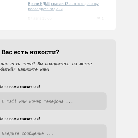
Врачи КДМЦ спасли 12-летнюю девочку
после укуса гадюки
1
07 авг в 15:05
 Вас есть новости?
 вас есть тема? Вы находитесь на месте
обытий? Напишите нам!
Как c вами связаться?
Как c вами связаться?