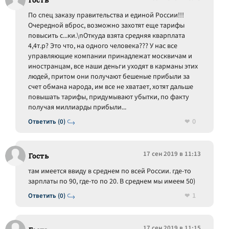
По спец заказу правительства и единой России!!!
Очередной вброс, возможно захотят еще тарифы
повысить с...ки.\nОткуда взята средняя кварплата
4,4т.р? Это что, на одного человека??? У нас все
управляющие компании принадлежат москвичам и
иностранцам, все наши деньги уходят в карманы этих
людей, притом они получают бешеные прибыли за
счет обмана народа, им все не хватает, хотят дальше
повышать тарифы, придумывают убытки, по факту
получая миллиарды прибыли...
0
Ответить (0)
17 сен 2019 в 11:13
Гость
там имеется ввиду в среднем по всей России. где-то
зарплаты по 90, где-то по 20. В среднем мы имеем 50)
1
Ответить (0)
17 сен 2019 в 11:15