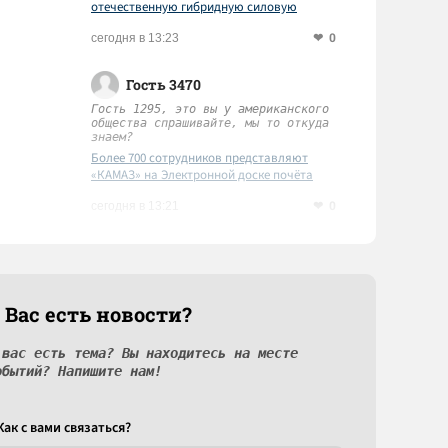
отечественную гибридную силовую
установку
0
сегодня в 13:23
Гость 3470
Гость 1295, это вы у американского
общества спрашивайте, мы то откуда
знаем?
Более 700 сотрудников представляют
«КАМАЗ» на Электронной доске почёта
Татарстана
0
сегодня в 13:21
 Вас есть новости?
 вас есть тема? Вы находитесь на месте
обытий? Напишите нам!
Как c вами связаться?