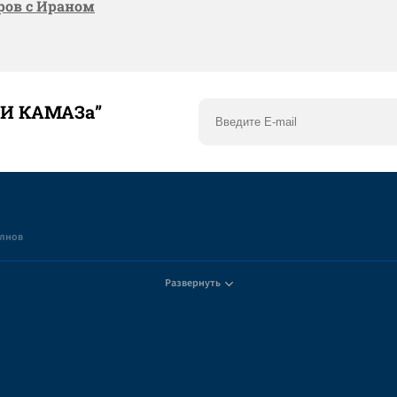
оров с Ираном
ТИ КАМАЗа”
елнов
Развернуть