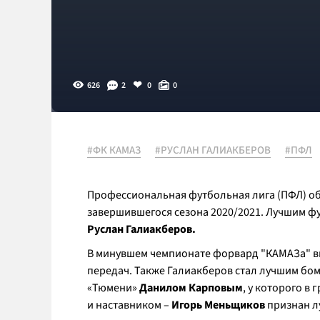
626
2
0
0
#ФК КАМАЗ
#РУСЛАН ГАЛИАКБЕРОВ
#ПФЛ
Профессиональная футбольная лига (ПФЛ) об
завершившегося сезона 2020/2021. Лучшим 
Руслан Галиакберов.
В минувшем чемпионате форвард "КАМАЗа" вых
передач. Также Галиакберов стал лучшим бом
«Тюмени»
Данилом Карповым
, у которого в
и наставником –
Игорь Меньщиков
признан л