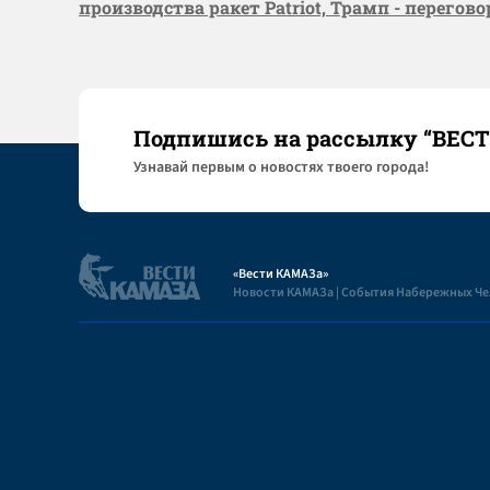
производства ракет Patriot, Трамп - перегов
Подпишись на рассылку “ВЕС
Узнaвай первым о новостях твоего города!
«Вести КАМАЗа»
Новости КАМАЗа | События Набережных Ч
Полезная информация
Пользовательское соглашение
Контакты