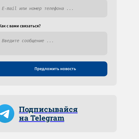
Как c вами связаться?
Предложить новость
Подписывайся
на Telegram