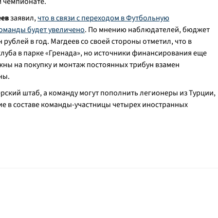
м чемпионате.
еев
заявил,
что в связи с переходом в Футбольную
оманды будет увеличено
. По мнению наблюдателей, бюджет
 рублей в год. Магдеев со своей стороны отметил, что в
луба в парке «Гренада», но источники финансирования еще
ужны на покупку и монтаж постоянных трибун взамен
ны.
ерский штаб, а команду могут пополнить легионеры из Турции,
ие в составе команды-участницы четырех иностранных