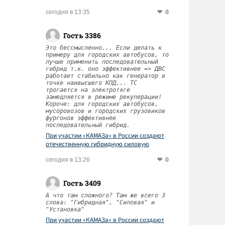
0
сегодня в 13:35
Гость 3386
Это бессмысленно... Если делать к
примеру для городских автобусов, то
лучше применить последовательный
гибрид т.к. оно эффективнее => ДВС
работает стабильно как генератор в
точке наивысшего КПД... ТС
трогается на электротяге
замедляется в режиме рекуперации!
Короче: для городских автобусов,
мусоровозов и городских грузовиков
фургонов эффективнее
последовательный гибрид.
При участии «КАМАЗа» в России создают
отечественную гибридную силовую
установку
0
сегодня в 13:26
Гость 3409
А что там сложного? Там же всего 3
слова: "Гибридная", "Силовая" и
"Установка"
При участии «КАМАЗа» в России создают