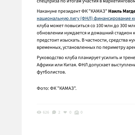
спецприза по итогам участия в маркетингово
Накануне президент ФК "КАМАЗ"
Наиль Магд
национальную лигу (ФНЛ) финансирование к
клуба может повыситься со 100 млн до 300 млн
обновлении нуждается и домашний стадион к
предстоит изыскать. В частности, средства н
временных, установленных по периметру аре
Руководство клуба планирует усилить и трен
Африки или Китая. ФНЛ допускает выступлен
футболистов.
Фото: ФК "КАМАЗ".
626
2
0
0