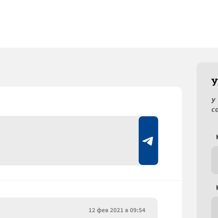
У
У
с
12 фев 2021 в 09:54