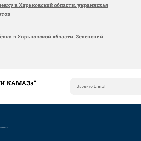
шевку в Харьковской области, украинская
ртов
сёлка в Харьковской области, Зеленский
ТИ КАМАЗа”
елнов