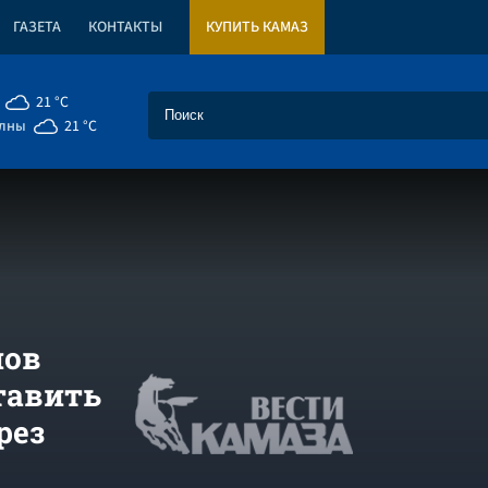
ГАЗЕТА
КОНТАКТЫ
КУПИТЬ КАМАЗ
21 °C
елны
21 °C
нов
тавить
рез