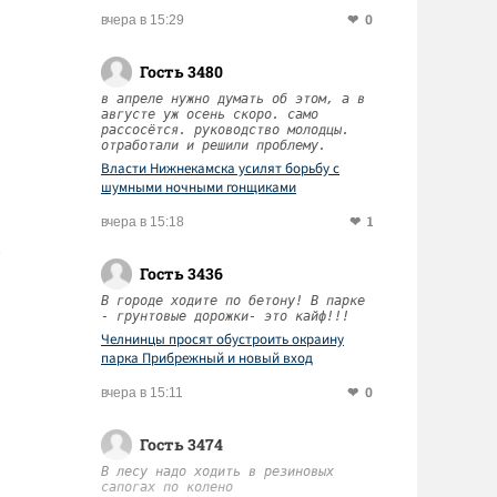
0
вчера в 15:29
Гость 3480
в апреле нужно думать об этом, а в
августе уж осень скоро. само
рассосётся. руководство молодцы.
отработали и решили проблему.
Власти Нижнекамска усилят борьбу с
шумными ночными гонщиками
1
вчера в 15:18
Гость 3436
В городе ходите по бетону! В парке
- грунтовые дорожки- это кайф!!!
Челнинцы просят обустроить окраину
парка Прибрежный и новый вход
0
вчера в 15:11
Гость 3474
В лесу надо ходить в резиновых
сапогах по колено