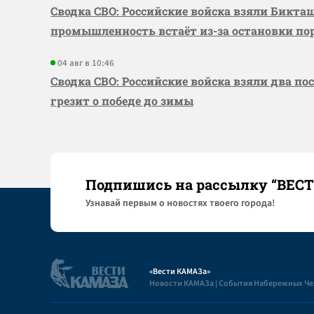
Сводка СВО: Российские войска взяли Бикта
промышленность встаёт из-за остановки по
04 авг в 10:46
Сводка СВО: Российские войска взяли два по
грезит о победе до зимы
Подпишись на рассылку “ВЕС
Узнaвай первым о новостях твоего города!
«Вести КАМАЗа»
Новости КАМАЗа | События Набережных Ч