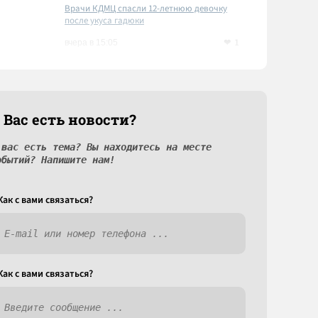
Врачи КДМЦ спасли 12-летнюю девочку
после укуса гадюки
1
вчера в 15:05
 Вас есть новости?
 вас есть тема? Вы находитесь на месте
обытий? Напишите нам!
Как c вами связаться?
Как c вами связаться?