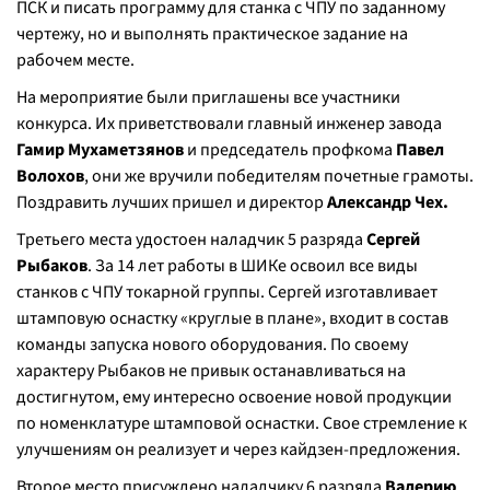
ПСК и писать программу для станка с ЧПУ по заданному
чертежу, но и выполнять практическое задание на
рабочем месте.
На мероприятие были приглашены все участники
конкурса. Их приветствовали главный инженер завода
Гамир Мухаметзянов
и председатель профкома
Павел
Волохов
, они же вручили победителям почетные грамоты.
Поздравить лучших пришел и директор
Александр Чех.
Третьего места удостоен наладчик 5 разряда
Сергей
Рыбаков
. За 14 лет работы в ШИКе освоил все виды
станков с ЧПУ токарной группы. Сергей изготавливает
штамповую оснастку «круглые в плане», входит в состав
команды запуска нового оборудования. По своему
характеру Рыбаков не привык останавливаться на
достигнутом, ему интересно освоение новой продукции
по номенклатуре штамповой оснастки. Свое стремление к
улучшениям он реализует и через кайдзен-предложения.
Второе место присуждено наладчику 6 разряда
Валерию