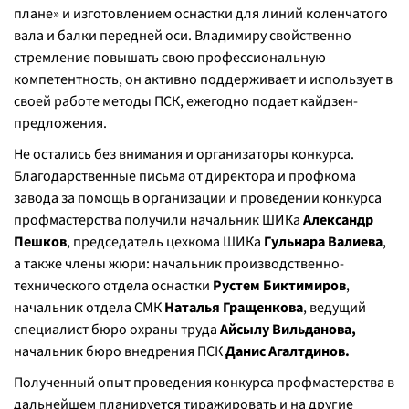
плане» и изготовлением оснастки для линий коленчатого
вала и балки передней оси. Владимиру свойственно
стремление повышать свою профессиональную
компетентность, он активно поддерживает и использует в
своей работе методы ПСК, ежегодно подает кайдзен-
предложения.
Не остались без внимания и организаторы конкурса.
Благодарственные письма от директора и профкома
завода за помощь в организации и проведении конкурса
профмастерства получили начальник ШИКа
Александр
Пешков
, председатель цехкома ШИКа
Гульнара Валиева
,
а также члены жюри: начальник производственно-
технического отдела оснастки
Рустем Биктимиров
,
начальник отдела СМК
Наталья Гращенкова
, ведущий
специалист бюро охраны труда
Айсылу Вильданова,
начальник бюро внедрения ПСК
Данис Агалтдинов.
Полученный опыт проведения конкурса профмастерства в
дальнейшем планируется тиражировать и на другие