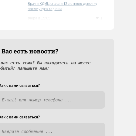
Врачи КДМЦ спасли 12-летнюю девочку
после укуса гадюки
1
вчера в 15:05
 Вас есть новости?
 вас есть тема? Вы находитесь на месте
обытий? Напишите нам!
Как c вами связаться?
Как c вами связаться?