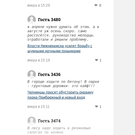
0
вчера в 15:29
Гость 3480
в апреле нужно думать об этом, а в
августе уж осень скоро. само
рассосётся. руководство молодцы.
отработали и решили проблему.
Власти Нижнекамска усилят борьбу с
шумными ночными гонщиками
1
вчера в 15:18
Гость 3436
В городе ходите по бетону! В парке
- грунтовые дорожки- это кайф!!!
Челнинцы просят обустроить окраину
парка Прибрежный и новый вход
1
вчера в 15:11
Гость 3474
В лесу надо ходить в резиновых
сапогах по колено