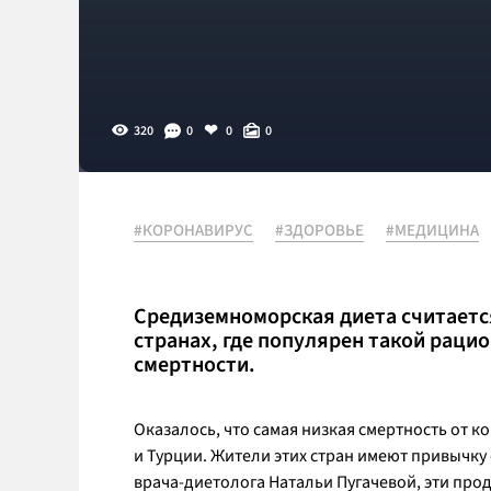
320
0
0
0
#КОРОНАВИРУС
#ЗДОРОВЬЕ
#МЕДИЦИНА
Средиземноморская диета считается
странах, где популярен такой раци
смертности.
Оказалось, что самая низкая смертность от к
и Турции. Жители этих стран имеют привычку
врача-диетолога Натальи Пугачевой, эти пр