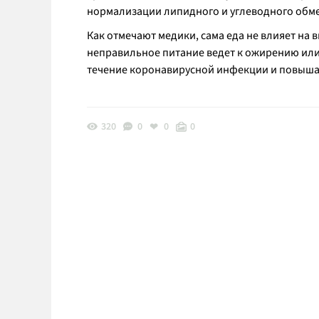
нормализации липидного и углеводного обмен
Как отмечают медики, сама еда не влияет на 
неправильное питание ведет к ожирению или с
течение коронавирусной инфекции и повыша
320
0
0
0