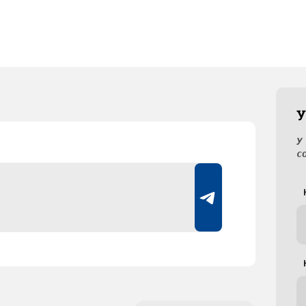
У
У
с