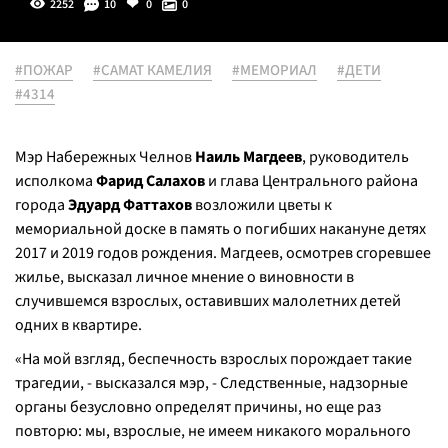
2252
10
0
0
#ПОЖАР
#САМАТ КАМЕЛИЯ
#МЕМОРИАЛ
#ДЕТИ
#4314
Мэр Набережных Челнов
Наиль Магдеев
, руководитель
исполкома
Фарид Салахов
и глава Центрального района
города
Эдуард Фаттахов
возложили цветы к
мемориальной доске в память о погибших накануне детях
2017 и 2019 годов рождения. Магдеев, осмотрев сгоревшее
жилье, высказал личное мнение о виновности в
случившемся взрослых, оставивших малолетних детей
одних в квартире.
«На мой взгляд, беспечность взрослых порождает такие
трагедии, - высказался мэр, - Следственные, надзорные
органы безусловно определят причины, но еще раз
повторю: мы, взрослые, не имеем никакого морального