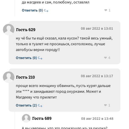
да магдеев и сам, полюбому, оставлял
1
Ответить (0)
08 авг 2022 в 13:01
Гость 629
ну чё бы ты ещё сказал, кала кусок? такой весь умный,
только в туалет не просишься, скотоложец. лучше
автобусы верни городу!!
4
Ответить (0)
08 авг 2022 в 13:17
Гость 210
проще всего женщину обвинить, пусть курят дальше
эти **** и закидывают город окурками. Может и
Магдееву что прилетит
1
Ответить (2)
Гость 689
08 авг 2022 в 13:48
А вы уверены, что это произошло из- за окурка?