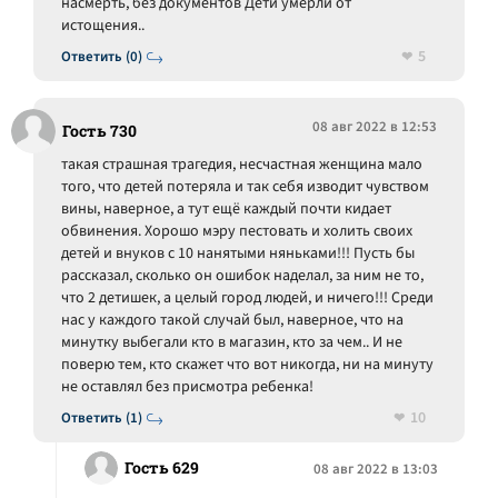
насмерть, без документов Дети умерли от
истощения..
5
Ответить (0)
08 авг 2022 в 12:53
Гость 730
такая страшная трагедия, несчастная женщина мало
того, что детей потеряла и так себя изводит чувством
вины, наверное, а тут ещё каждый почти кидает
обвинения. Хорошо мэру пестовать и холить своих
детей и внуков с 10 нанятыми няньками!!! Пусть бы
рассказал, сколько он ошибок наделал, за ним не то,
что 2 детишек, а целый город людей, и ничего!!! Среди
нас у каждого такой случай был, наверное, что на
минутку выбегали кто в магазин, кто за чем.. И не
поверю тем, кто скажет что вот никогда, ни на минуту
не оставлял без присмотра ребенка!
10
Ответить (1)
Гость 629
08 авг 2022 в 13:03