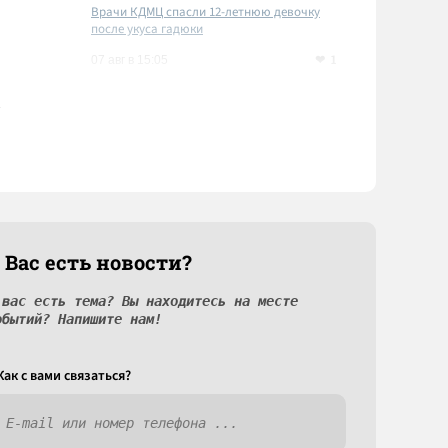
Врачи КДМЦ спасли 12-летнюю девочку
после укуса гадюки
1
07 авг в 15:05
 Вас есть новости?
 вас есть тема? Вы находитесь на месте
обытий? Напишите нам!
Как c вами связаться?