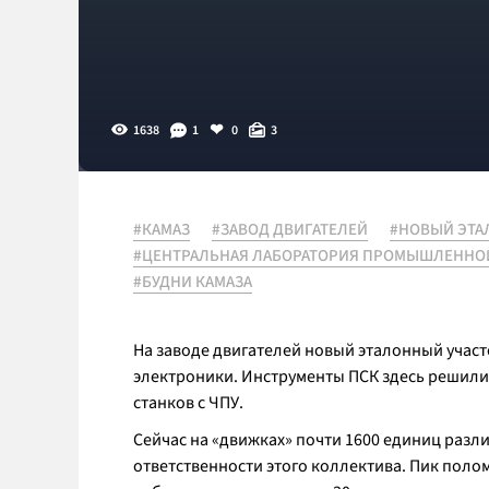
1638
1
0
3
#КАМАЗ
#ЗАВОД ДВИГАТЕЛЕЙ
#НОВЫЙ ЭТА
#ЦЕНТРАЛЬНАЯ ЛАБОРАТОРИЯ ПРОМЫШЛЕННО
#БУДНИ КАМАЗА
На заводе двигателей новый эталонный уча
электроники. Инструменты ПСК здесь решили
станков с ЧПУ.
Сейчас на «движках» почти 1600 единиц разл
ответственности этого коллектива. Пик полом