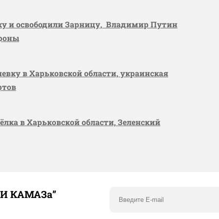
вку и освободили Зарницу, Владимир Путин
ороны
шевку в Харьковской области, украинская
ртов
сёлка в Харьковской области, Зеленский
ТИ КАМАЗа”