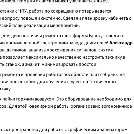
кие июльские дни их число может увеличиться до 80.
танки с ЧПУ, работа по сокращению потерь ведется
 к вопросу подошли системно. Сделали планировку кабинета с
ческий план реализации мероприятий.
 для диагностики и ремонта плат фирмы Fanuc, – вводит в
рии промышленной электроники завода двигателей
Александр
ов, датчиков, анализа прохождения сигналов, снятия
 позволяет максимально качественно настроить технику в
ить станок, а значит, минимизировать простои.
 ремонта и проверки работоспособности плат собраны на
 отличное пособие для обучения студентов Технического
ктику.
я пайки горячим воздухом. Это оборудование необходимо для
ров. Для этой ювелирной работы организовано эргономичное
лось пространство для работы с графическим анализатором,