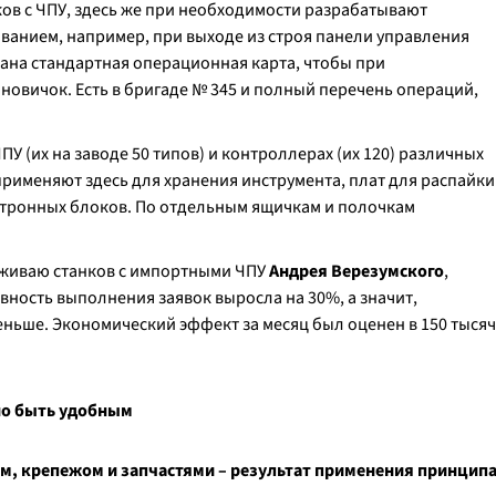
ов с ЧПУ, здесь же при необходимости разрабатывают
анием, например, при выходе из строя панели управления
тана стандартная операционная карта, чтобы при
новичок. Есть в бригаде № 345 и полный перечень операций,
У (их на заводе 50 типов) и контроллерах (их 120) различных
рименяют здесь для хранения инструмента, плат для распайки
ектронных блоков. По отдельным ящичкам и полочкам
уживаю станков с импортными ЧПУ
Андрея Верезумского
,
вность выполнения заявок выросла на 30%, а значит,
еньше. Экономический эффект за месяц был оценен в 150 тысяч
но быть удобным
ом, крепежом и запчастями – результат применения принцип