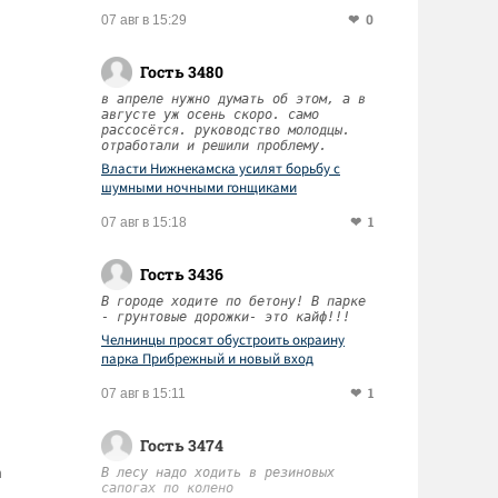
0
07 авг в 15:29
Гость 3480
в апреле нужно думать об этом, а в
августе уж осень скоро. само
рассосётся. руководство молодцы.
отработали и решили проблему.
Власти Нижнекамска усилят борьбу с
шумными ночными гонщиками
1
07 авг в 15:18
Гость 3436
В городе ходите по бетону! В парке
- грунтовые дорожки- это кайф!!!
Челнинцы просят обустроить окраину
парка Прибрежный и новый вход
1
07 авг в 15:11
Гость 3474
а
В лесу надо ходить в резиновых
сапогах по колено