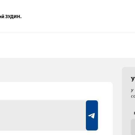
ий ЗУДИН.
У
У
с