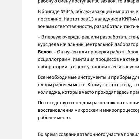
рабочую смену поступает 30 заявок, то в жар
В бригаде № 345, обслуживающей импортные с
постоянно. На этот раз 13 наладчиков КИПиА
зонами ответственности, разработали такти
– В первую очередь решили разработать стенд
курс дела начальник центральной лаборато
Белов
. – Он нужен для проверки работы блок
осциллограмм. Имитация процессов на стенде
лаборатории, а в цехе установить ее и запуст
Все необходимые инструменты и приборы для
одном рабочем месте. К тому же этот стенд –
колледжа, которые часто проходят здесь пра
По соседству со стендом расположена станци
восстановления микросхем и микропроцессо
рабочее место.
Во время создания эталонного участка появи