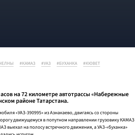
ЧЕЛНЫ
#КАМАЗ
#УАЗ
#БУХАНКА
#КЮВЕТ
часов на 72 километре автотрассы «Набережные
инском районе Татарстана.
биля «УАЗ-390995» из Азнакаево, двигаясь со стороны
 дорогу движущемуся в попутном направлении грузовику КАМАЗ
АЗ выехал на полосу встречного движения, а УАЗ-«буханка»
елались испугом.