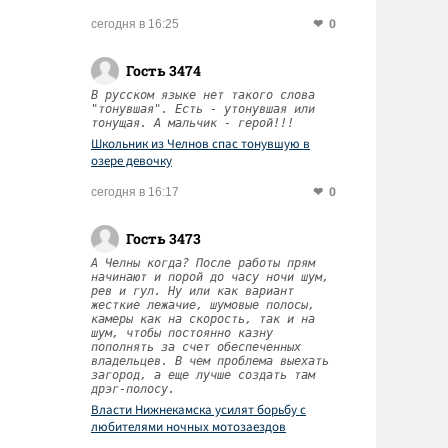
0
сегодня в 16:25
Гость 3474
В русском языке нет такого слова
"тонувшая". Есть - утонувшая или
тонущая. А мальчик - герой!!!
Школьник из Челнов спас тонувшую в
озере девочку
0
сегодня в 16:17
Гость 3473
А Челны когда? После работы прям
начинают и порой до часу ночи шум,
рев и гул. Ну или как вариант
жесткие лежачие, шумовые полосы,
камеры как на скорость, так и на
шум, чтобы постоянно казну
пополнять за счет обеспеченных
владельцев. В чем проблема выехать
загород, а еще лучше создать там
дрэг-полосу.
Власти Нижнекамска усилят борьбу с
любителями ночных мотозаездов