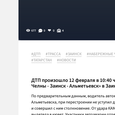
677
0
0
4
#ДТП
#ТРАССА
#ЗАИНСК
#НАБЕРЕЖНЫЕ 
#ТАТАРСТАН
#НОВОСТИ
ДТП произошло 12 февраля в 10:40 
Челны - Заинск - Альметьевск» в За
По предварительным данным, водитель автомо
Альметьевска, при перестроении не уступил
и совершил с ним столкновение. От удара КАМ
вылетела в кювет. Участники автоаварии отд