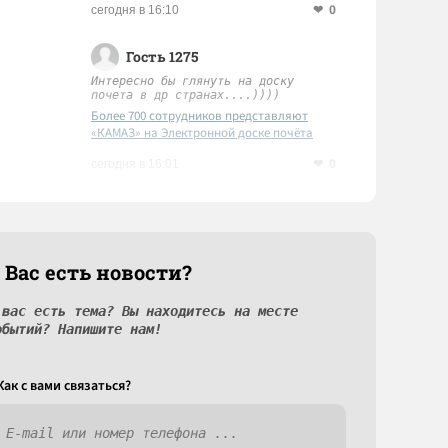
0
сегодня в 16:10
Гость 1275
Интересно бы глянуть на доску
почета в др странах....))))
Более 700 сотрудников представляют
«КАМАЗ» на Электронной доске почёта
Татарстана
0
сегодня в 16:01
 Вас есть новости?
 вас есть тема? Вы находитесь на месте
обытий? Напишите нам!
Как c вами связаться?