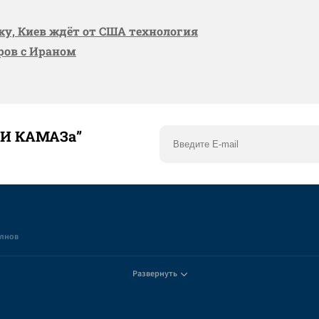
вку, Киев ждёт от США технология
оров с Ираном
ТИ КАМАЗа”
елнов
Развернуть