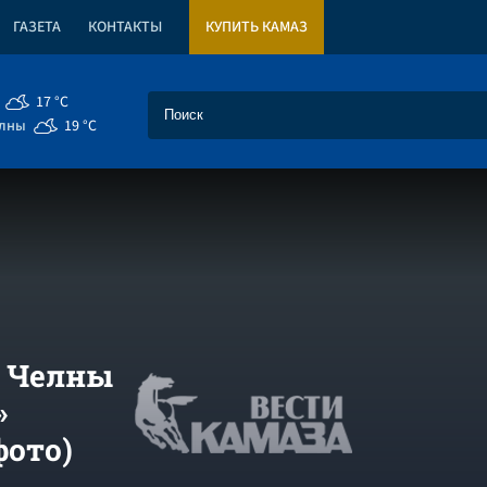
ГАЗЕТА
КОНТАКТЫ
КУПИТЬ КАМАЗ
17 °C
елны
19 °C
е Челны
»
фото)