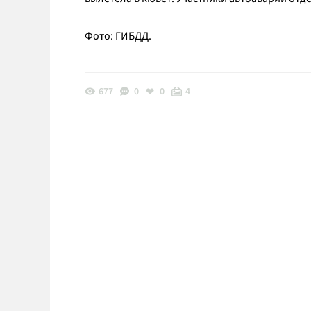
Фото: ГИБДД.
677
0
0
4