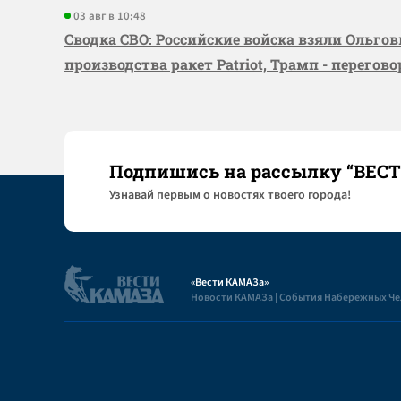
03 авг в 10:48
Сводка СВО: Российские войска взяли Ольго
производства ракет Patriot, Трамп - перегов
Подпишись на рассылку “ВЕС
Узнaвай первым о новостях твоего города!
«Вести КАМАЗа»
Новости КАМАЗа | События Набережных Ч
Полезная информация