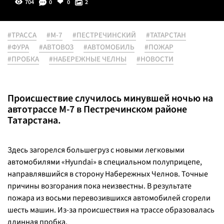
704
0
0
2
#ТРАССА
#М-7
#ПЕСТРЕЧИНСКИЙ
#ТАТАРСТАН
#ФУРА
#АВТОВОЗ
#АВТОМОБИЛЬ
#ПОЖАР
#ПРОБКА
#НАБЕРЕЖНЫЕ ЧЕЛНЫ
#НОВОСТИ
Происшествие случилось минувшей ночью на
автотрассе М-7 в Пестречинском районе
Татарстана.
Здесь загорелся большегруз с новыми легковыми
автомобилями «Hyundai» в специальном полуприцепе,
направлявшийся в сторону Набережных Челнов. Точные
причины возгорания пока неизвестны. В результате
пожара из восьми перевозившихся автомобилей сгорели
шесть машин. Из-за происшествия на трассе образовалась
длинная пробка.