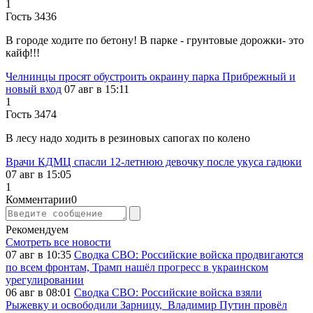
1
Гость 3436
В городе ходите по бетону! В парке - грунтовые дорожки- это
кайф!!!
Челнинцы просят обустроить окраину парка Прибрежный и
новый вход
07 авг в 15:11
1
Гость 3474
В лесу надо ходить в резиновых сапогах по колено
Врачи КДМЦ спасли 12-летнюю девочку после укуса гадюки
07 авг в 15:05
1
Комментарии
0
Рекомендуем
Смотреть все новости
07 авг в 10:35
Сводка СВО: Российские войска продвигаются
по всем фронтам, Трамп нашёл прогресс в украинском
урегулировании
06 авг в 08:01
Сводка СВО: Российские войска взяли
Рыжевку и освободили Зарницу, Владимир Путин провёл