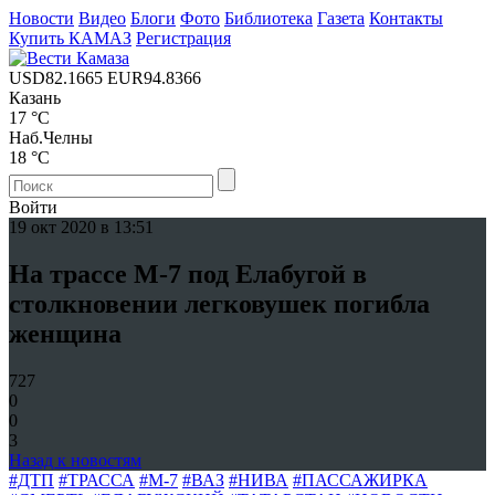
Новости
Видео
Блоги
Фото
Библиотека
Газета
Контакты
Купить КАМАЗ
Регистрация
USD
82.1665
EUR
94.8366
Казань
17 °C
Наб.Челны
18 °C
Войти
19 окт 2020 в 13:51
На трассе М-7 под Елабугой в
столкновении легковушек погибла
женщина
727
0
0
3
Назад к новостям
#ДТП
#ТРАССА
#М-7
#ВАЗ
#НИВА
#ПАССАЖИРКА