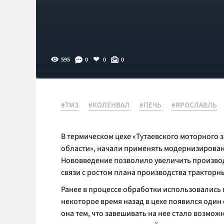
595
0
0
0
#ТМЗ
#КОЛЕНВАЛ
#ПЕЧЬ
#ЯРОСЛАВЛЬ
В термическом цехе «Тутаевского моторного 
области», начали применять модернизирован
Нововведение позволило увеличить производ
связи с ростом плана производства тракторн
Ранее в процессе обработки использовались 
некоторое время назад в цехе появился оди
она тем, что завешивать на нее стало возмож