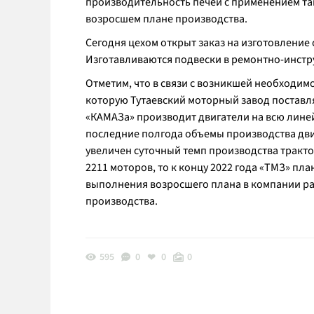
производительность печей с применением так
возросшем плане производства.
Сегодня цехом открыт заказ на изготовление 
Изготавливаются подвески в ремонтно-инстр
Отметим, что в связи с возникшей необходи
которую Тутаевский моторный завод поставл
«КАМАЗа» производит двигатели на всю линей
последние полгода объемы производства дви
увеличен суточный темп производства тракто
2211 моторов, то к концу 2022 года «ТМЗ» пл
выполнения возросшего плана в компании ра
производства.
595
0
0
0