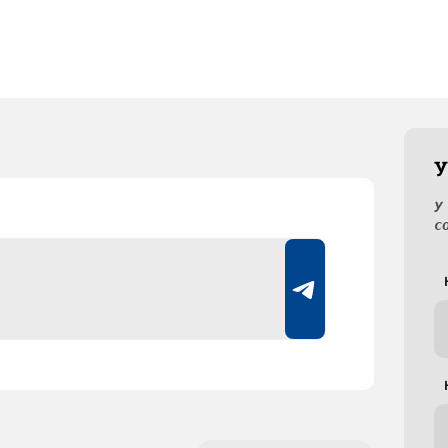
У
У
с