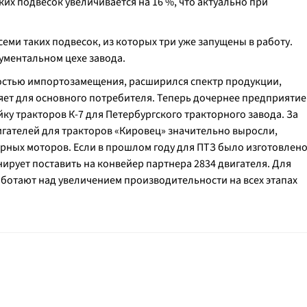
их подвесок увеличивается на 16 %, что актуально при
семи таких подвесок, из которых три уже запущены в работу.
ументальном цехе завода.
мостью импортозамещения, расширился спектр продукции,
яет для основного потребителя. Теперь дочернее предприятие
ку тракторов К-7 для Петербургского тракторного завода. За
гателей для тракторов «Кировец» значительно выросли,
рных моторов. Если в прошлом году для ПТЗ было изготовлен
анирует поставить на конвейер партнера 2834 двигателя. Для
ботают над увеличением производительности на всех этапах