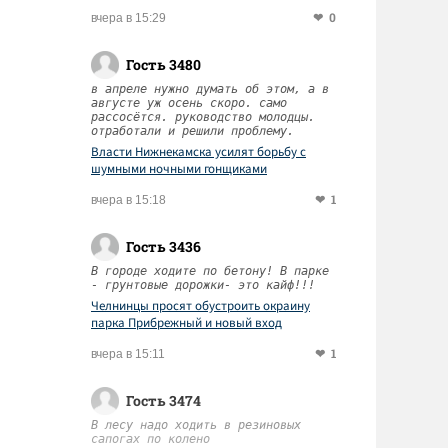
0
вчера в 15:29
Гость 3480
в апреле нужно думать об этом, а в
августе уж осень скоро. само
рассосётся. руководство молодцы.
отработали и решили проблему.
Власти Нижнекамска усилят борьбу с
шумными ночными гонщиками
1
вчера в 15:18
Гость 3436
В городе ходите по бетону! В парке
- грунтовые дорожки- это кайф!!!
Челнинцы просят обустроить окраину
парка Прибрежный и новый вход
1
вчера в 15:11
Гость 3474
В лесу надо ходить в резиновых
сапогах по колено