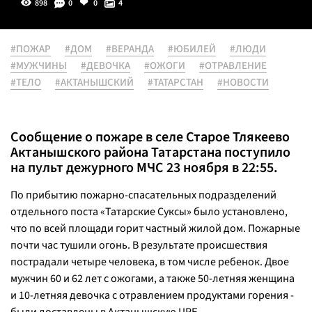
898
0
0
4
#ПОЖАР
#ДОМ
#ВЕРАНДА
#ЮБИЛЕЙ
#ЛЮДИ
#МУЖЧИНЫ
#ДЕВОЧКА
#ОЖОГИ
#ОТРАВЛЕНИЕ
#ТЕЛО
#АКТАНЫШСКИЙ
#ТАТАРСТАН
#НОВОСТИ
Сообщение о пожаре в селе Старое Тлякеево
Актанышского района Татарстана поступило
на пульт дежурного МЧС 23 ноября в 22:55.
По прибытию пожарно-спасательных подразделений
отдельного поста «Татарские Суксы» было установлено,
что по всей площади горит частный жилой дом. Пожарные
почти час тушили огонь. В результате происшествия
пострадали четыре человека, в том числе ребенок. Двое
мужчин 60 и 62 лет с ожогами, а также 50-летняя женщина
и 10-летняя девочка с отравлением продуктами горения -