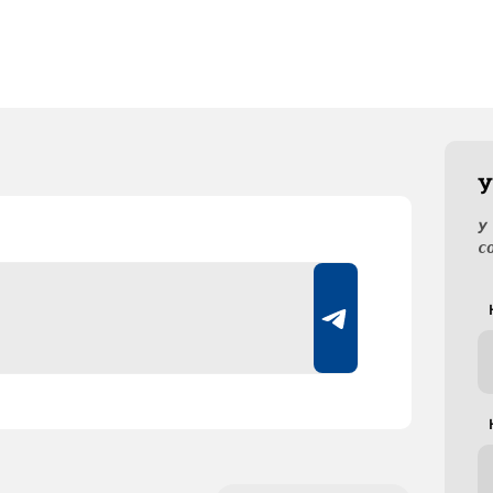
У
У
с