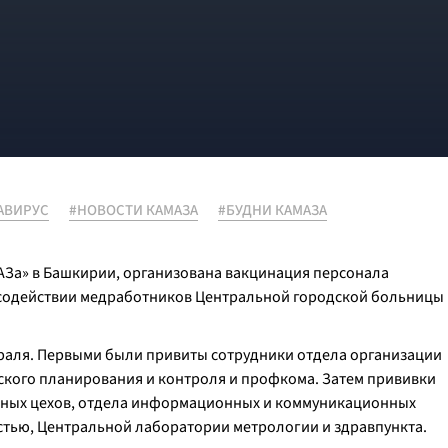
АВИРУС
#НОВОСТИ КАМАЗА
#БУДНИ КАМАЗА
За» в Башкирии, организована вакцинация персонала
содействии медработников Центральной городской больницы
раля. Первыми были привиты сотрудники отдела организации
еского планирования и контроля и профкома. Затем прививки
нных цехов, отдела информационных и коммуникационных
остью, Центральной лаборатории метрологии и здравпункта.