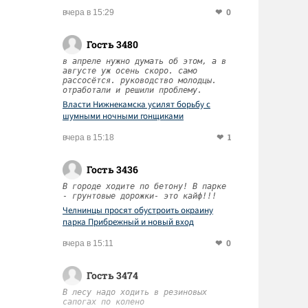
0
вчера в 15:29
Гость 3480
в апреле нужно думать об этом, а в
августе уж осень скоро. само
рассосётся. руководство молодцы.
отработали и решили проблему.
Власти Нижнекамска усилят борьбу с
шумными ночными гонщиками
1
вчера в 15:18
Гость 3436
В городе ходите по бетону! В парке
- грунтовые дорожки- это кайф!!!
Челнинцы просят обустроить окраину
парка Прибрежный и новый вход
0
вчера в 15:11
Гость 3474
В лесу надо ходить в резиновых
сапогах по колено