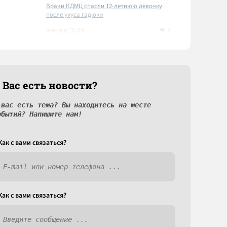
Врачи КДМЦ спасли 12-летнюю девочку
после укуса гадюки
1
вчера в 15:05
 Вас есть новости?
 вас есть тема? Вы находитесь на месте
обытий? Напишите нам!
Как c вами связаться?
Как c вами связаться?