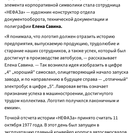
элемента корпоративной символики стала сотрудница
«НЕФАЗа» — художник-конструктор отдела
документооборота, технической документации и
полиграфии
Елена Савина.
«Я понимала, что логотип должен отразить историю
предприятия, выпускаемую продукцию, трудолюбие и
старание наших сотрудников, а также успех, который был
достигнут в производстве автобусов, — рассказывает
Елена Савина. — Так возникла идея изобразить в цифре
„4“ „хороший“ самосвал, олицетворяющий начало запуска
завода, и по направлению в будущее справа — „отличный“
электробус в цифре „5“. Лавровая ветвь означает
признание успеха в машиностроении, достигнутого
трудом коллектива. Логотип получился лаконичным и
емким».
Точкой отсчета истории «НЕФАЗа» принято считать 11
октября 1977 года. В этот день был запущен в
эксплуатацию главный конвейер корпуса автосамосвалов,