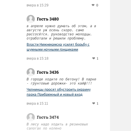
0
вчера в 15:29
Гость 3480
в апреле нужно думать об этом, а в
августе уж осень скоро. само
рассосётся. руководство молодцы.
отработали и решили проблему.
Власти Нижнекамска усилят борьбу с
шумными ночными гонщиками
1
вчера в 15:18
Гость 3436
В городе ходите по бетону! В парке
- грунтовые дорожки- это кайф!!!
Челнинцы просят обустроить окраину
парка Прибрежный и новый вход
1
вчера в 15:11
Гость 3474
В лесу надо ходить в резиновых
сапогах по колено