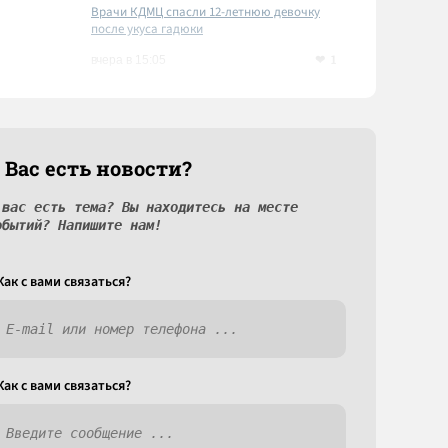
Врачи КДМЦ спасли 12-летнюю девочку
после укуса гадюки
1
вчера в 15:05
 Вас есть новости?
 вас есть тема? Вы находитесь на месте
обытий? Напишите нам!
Как c вами связаться?
Как c вами связаться?