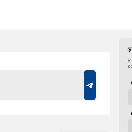
У
У
с