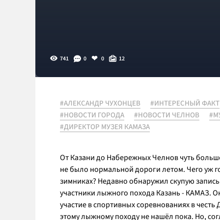
741
0
0
12
#АЛЕКСАНДР ЧУХОНЦЕВ
#ИНТЕРЕСНЫЙ ФАКТ
#НОВОСТИ ГОРОДА
#НОВОСТИ ЧЕЛНОВ
#М
#ДИРЕКТОР МУЗЕЯ КАМАЗА
От Казани до Набережных Челнов чуть больше
не было нормальной дороги летом. Чего уж го
зимниках? Недавно обнаружил скупую запись
участники лыжного похода Казань - КАМАЗ. О
участие в спортивных соревнованиях в честь
этому лыжному походу не нашёл пока. Но, сог