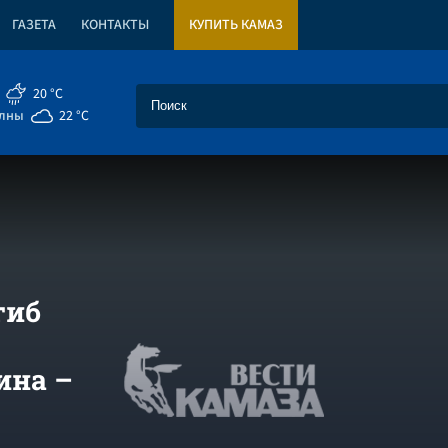
ГАЗЕТА
КОНТАКТЫ
КУПИТЬ КАМАЗ
20 °C
елны
22 °C
гиб
ина –