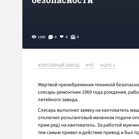
1160
0
0
0
#ЛИТЕЙНЫЙ ЗАВОД
#ЧП
#ЦРО-1
Жертвой пренебрежения техникой безопасно
слесарь-ремонтник 1969 года рождения, рабо
литейного завода.
Слесарь выполнял заявку на кантователь маш
отключил рольганговый механизм подачи опо
прим.ред) на кантователь. За работой мужчи
тем самым привел в действие привод и был пр