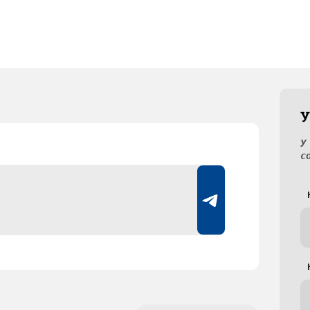
У
У
с