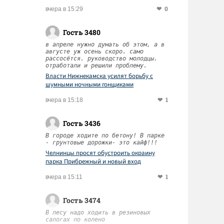
0
вчера в 15:29
Гость 3480
в апреле нужно думать об этом, а в
августе уж осень скоро. само
рассосётся. руководство молодцы.
отработали и решили проблему.
Власти Нижнекамска усилят борьбу с
шумными ночными гонщиками
1
вчера в 15:18
Гость 3436
В городе ходите по бетону! В парке
- грунтовые дорожки- это кайф!!!
Челнинцы просят обустроить окраину
парка Прибрежный и новый вход
1
вчера в 15:11
Гость 3474
В лесу надо ходить в резиновых
сапогах по колено