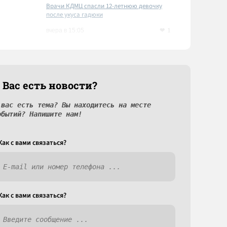
Врачи КДМЦ спасли 12-летнюю девочку
после укуса гадюки
1
вчера в 15:05
 Вас есть новости?
 вас есть тема? Вы находитесь на месте
обытий? Напишите нам!
Как c вами связаться?
Как c вами связаться?